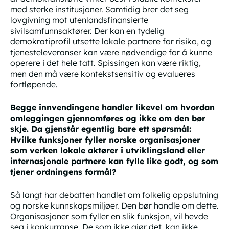
med sterke institusjoner. Samtidig brer det seg
lovgivning mot utenlandsfinansierte
sivilsamfunnsaktører. Der kan en tydelig
demokratiprofil utsette lokale partnere for risiko, og
tjenesteleveranser kan være nødvendige for å kunne
operere i det hele tatt. Spissingen kan være riktig,
men den må være kontekstsensitiv og evalueres
fortløpende.
Begge innvendingene handler likevel om hvordan
omleggingen gjennomføres og ikke om den bør
skje. Da gjenstår egentlig bare ett spørsmål:
Hvilke funksjoner fyller norske organisasjoner
som verken lokale aktører i utviklingsland eller
internasjonale partnere kan fylle like godt, og som
tjener ordningens formål?
Så langt har debatten handlet om folkelig oppslutning
og norske kunnskapsmiljøer. Den bør handle om dette.
Organisasjoner som fyller en slik funksjon, vil hevde
seg i konkurranse. De som ikke gjør det, kan ikke