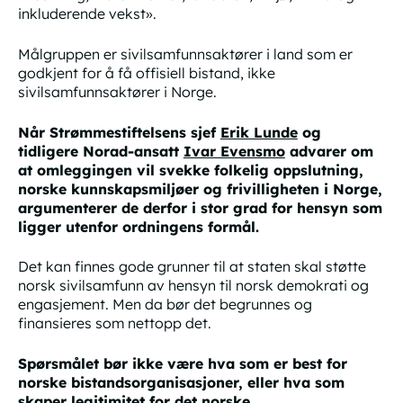
inkluderende vekst».
Målgruppen er sivilsamfunnsaktører i land som er
godkjent for å få offisiell bistand, ikke
sivilsamfunnsaktører i Norge.
Når Strømmestiftelsens sjef
Erik Lunde
og
tidligere Norad-ansatt
Ivar Evensmo
advarer om
at omleggingen vil svekke folkelig oppslutning,
norske kunnskapsmiljøer og frivilligheten i Norge,
argumenterer de derfor i stor grad for hensyn som
ligger
utenfor
ordningens formål.
Det kan finnes gode grunner til at staten skal støtte
norsk sivilsamfunn av hensyn til norsk demokrati og
engasjement. Men da bør det begrunnes og
finansieres som nettopp det.
Spørsmålet bør ikke være hva som er best for
norske bistandsorganisasjoner, eller hva som
skaper legitimitet for det norske