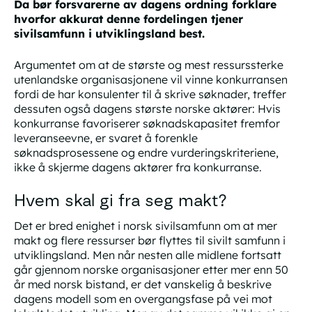
Da bør forsvarerne av dagens ordning forklare
hvorfor akkurat denne fordelingen tjener
sivilsamfunn i utviklingsland best.
Argumentet om at de største og mest ressurssterke
utenlandske organisasjonene vil vinne konkurransen
fordi de har konsulenter til å skrive søknader, treffer
dessuten også dagens største norske aktører: Hvis
konkurranse favoriserer søknadskapasitet fremfor
leveranseevne, er svaret å forenkle
søknadsprosessene og endre vurderingskriteriene,
ikke å skjerme dagens aktører fra konkurranse.
Hvem skal gi fra seg makt?
Det er bred enighet i norsk sivilsamfunn om at mer
makt og flere ressurser bør flyttes til sivilt samfunn i
utviklingsland. Men når nesten alle midlene fortsatt
går gjennom norske organisasjoner etter mer enn 50
år med norsk bistand, er det vanskelig å beskrive
dagens modell som en overgangsfase på vei mot