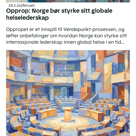
28.5.26
|
Aktuelt
Opprop: Norge bør styrke sitt globale
helselederskap
Oppropet er et innspill til Vendepunkt-prosessen, og
løfter anbefalinger om hvordan Norge kan styrke sitt
internasjonale lederskap innen global helse i en tid
med økende globale behov og svekket internasjonalt
Opprop: Norge bør styrke sitt globale helselederskap
samarbeid.