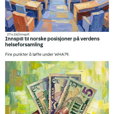
27.4.26
|
Innspill
Innspill til norske posisjoner på verdens
helseforsamling
Fire punkter å løfte under WHA79.
Innspill til norske posisjoner på verdens helseforsamling