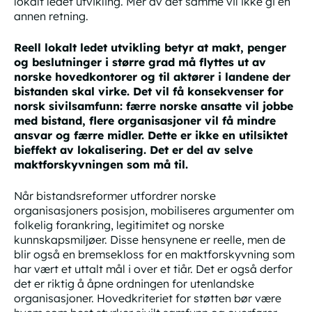
lokalt ledet utvikling. Mer av det samme vil ikke gi en
annen retning.
Reell lokalt ledet utvikling betyr at makt, penger
og beslutninger i større grad må flyttes ut av
norske hovedkontorer og til aktører i landene der
bistanden skal virke. Det vil få konsekvenser for
norsk sivilsamfunn: færre norske ansatte vil jobbe
med bistand, flere organisasjoner vil få mindre
ansvar og færre midler. Dette er ikke en utilsiktet
bieffekt av lokalisering. Det er del av selve
maktforskyvningen som må til.
Når bistandsreformer utfordrer norske
organisasjoners posisjon, mobiliseres argumenter om
folkelig forankring, legitimitet og norske
kunnskapsmiljøer. Disse hensynene er reelle, men de
blir også en bremsekloss for en maktforskyvning som
har vært et uttalt mål i over et tiår. Det er også derfor
det er riktig å åpne ordningen for utenlandske
organisasjoner. Hovedkriteriet for støtten bør være