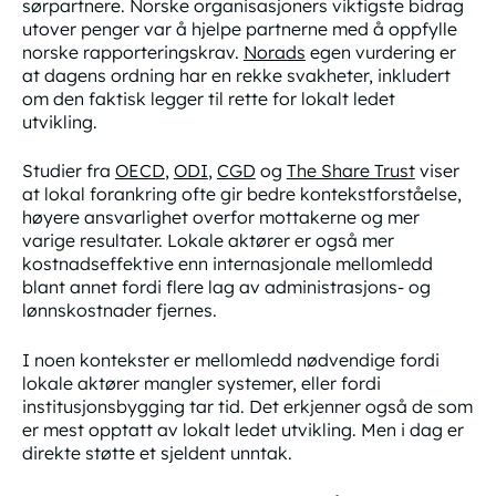
sørpartnere. Norske organisasjoners viktigste bidrag
utover penger var å hjelpe partnerne med å oppfylle
norske rapporteringskrav.
Norads
egen vurdering er
at dagens ordning har en rekke svakheter, inkludert
om den faktisk legger til rette for lokalt ledet
utvikling.
Studier fra
OECD
,
ODI
,
CGD
og
The Share Trust
viser
at lokal forankring ofte gir bedre kontekstforståelse,
høyere ansvarlighet overfor mottakerne og mer
varige resultater. Lokale aktører er også mer
kostnadseffektive enn internasjonale mellomledd
blant annet fordi flere lag av administrasjons- og
lønnskostnader fjernes.
I noen kontekster er mellomledd nødvendige fordi
lokale aktører mangler systemer, eller fordi
institusjonsbygging tar tid. Det erkjenner også de som
er mest opptatt av lokalt ledet utvikling. Men i dag er
direkte støtte et sjeldent unntak.