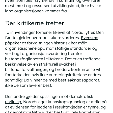
hvem som best styrker sivilt samfunn og overfører
mest makt og ressurser i utviklingsland, ikke hvilket
land organisasjonen kommer fra.
Der kritikerne treffer
To innvendinger fortjener likevel at Norad lytter. Den
første gjelder hvordan søkere vurderes.
Evensmo
påpeker at forvaltningen historisk har målt
organisasjonene opp mot statlige standarder og
vektlagt organisasjonsvurdering fremfor
bistandsfagligheten i tiltakene. Det er en treffende
beskrivelse av en strukturell svakhet i
bistandsforvaltningen, og bredere konkurranse vil
forsterke den hvis ikke vurderingskriteriene endres
samtidig: Da vinner de med best søknadsapparat,
ikke de som leverer best.
Den andre gjelder
spissingen mot demokratisk
utvikling.
Norads eget kunnskapsgrunnlag er ærlig på
at evidensen for leddene i resultatkjeden er tynne, og
at demokratistøtte virker best i stabile kontekster