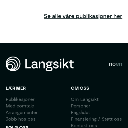
Se alle våre publikasjoner her
no
en
LÆR MER
OM OSS
Publikasjoner
Om Langsikt
Medieomtale
Personer
Arrangementer
Fagrådet
Jobb hos oss
Finansiering / Støtt oss
Kontakt oss
FØLG OSS