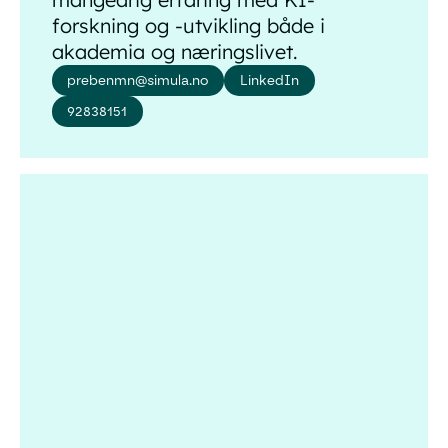
forskning og -utvikling både i
akademia og næringslivet.
prebenmn@simula.no
LinkedIn
92838151
Frida Walle Thornes