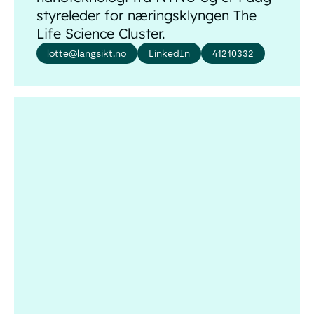
styreleder for næringsklyngen The
Life Science Cluster.
lotte@langsikt.no
LinkedIn
41210332
Aksel Braanen Sterri