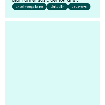
aksel@langsikt.no
LinkedIn
98039096
Cindy Robles