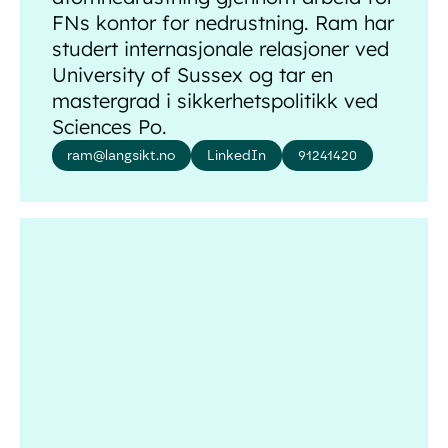
FNs kontor for nedrustning. Ram har
studert internasjonale relasjoner ved
University of Sussex og tar en
mastergrad i sikkerhetspolitikk ved
Sciences Po.
ram@langsikt.no
LinkedIn
91241420
Haakon Huynh