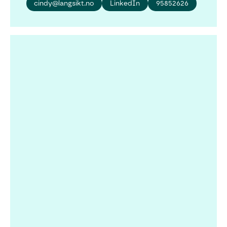
cindy@langsikt.no
LinkedIn
95852626
Henrik Hvaal