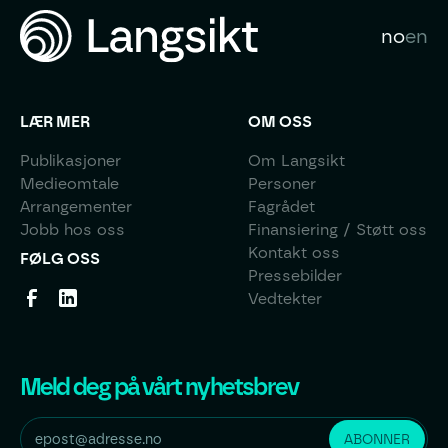
no
en
LÆR MER
OM OSS
Publikasjoner
Om Langsikt
Medieomtale
Personer
Arrangementer
Fagrådet
Jobb hos oss
Finansiering / Støtt oss
Kontakt oss
FØLG OSS
Pressebilder
Vedtekter
Meld deg på vårt nyhetsbrev