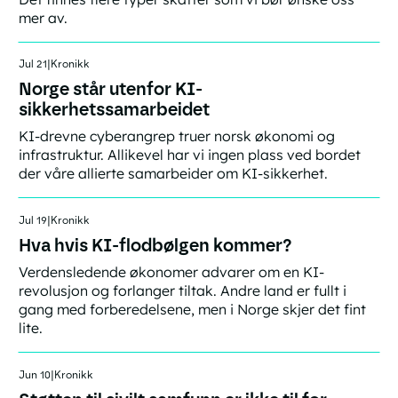
mer av.
Link
Jul 21
|
Kronikk
Norge står utenfor KI-
sikkerhetssamarbeidet
KI-drevne cyberangrep truer norsk økonomi og
infrastruktur. Allikevel har vi ingen plass ved bordet
der våre allierte samarbeider om KI-sikkerhet.
Link
Jul 19
|
Kronikk
Hva hvis KI-flodbølgen kommer?
Verdensledende økonomer advarer om en KI-
revolusjon og forlanger tiltak. Andre land er fullt i
gang med forberedelsene, men i Norge skjer det fint
lite.
Link
Jun 10
|
Kronikk