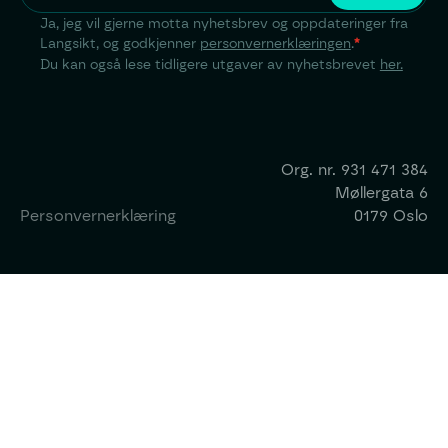
Ja, jeg vil gjerne motta nyhetsbrev og oppdateringer fra
Langsikt, og godkjenner
personvernerklæringen
.
*
Du kan også lese tidligere utgaver av nyhetsbrevet
her.
Org. nr.
931 471 384
Møllergata 6
Personvernerklæring
0179 Oslo