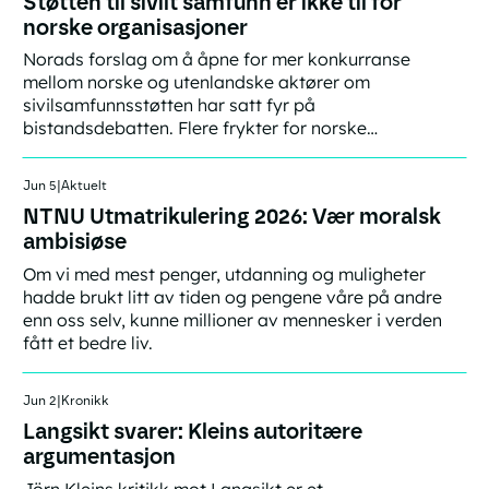
Støtten til sivilt samfunn er ikke til for
norske organisasjoner
Norads forslag om å åpne for mer konkurranse
mellom norske og utenlandske aktører om
sivilsamfunnsstøtten har satt fyr på
bistandsdebatten. Flere frykter for norske
organisasjoners framtid. Men det er ikke deres
framtid denne støtten først og fremst skal sikre.
Link
Jun 5
|
Aktuelt
NTNU Utmatrikulering 2026: Vær moralsk
ambisiøse
Om vi med mest penger, utdanning og muligheter
hadde brukt litt av tiden og pengene våre på andre
enn oss selv, kunne millioner av mennesker i verden
fått et bedre liv.
Link
Jun 2
|
Kronikk
Langsikt svarer: Kleins autoritære
argumentasjon
Jörn Kleins kritikk mot Langsikt er et