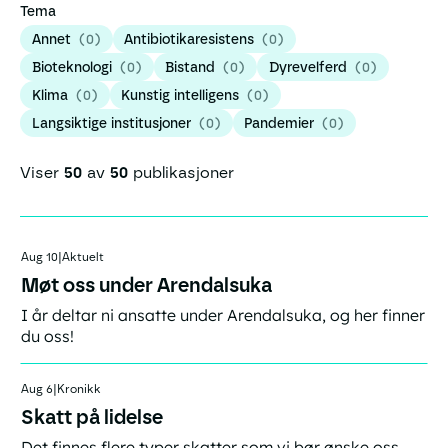
Tema
Annet
(
0
)
Antibiotikaresistens
(
0
)
Bioteknologi
(
0
)
Bistand
(
0
)
Dyrevelferd
(
0
)
Klima
(
0
)
Kunstig intelligens
(
0
)
Langsiktige institusjoner
(
0
)
Pandemier
(
0
)
Viser
50
av
50
publikasjoner
Link
Aug 10
|
Aktuelt
Møt oss under Arendalsuka
I år deltar ni ansatte under Arendalsuka, og her finner
du oss!
Link
Aug 6
|
Kronikk
Skatt på lidelse
Det finnes flere typer skatter som vi bør ønske oss