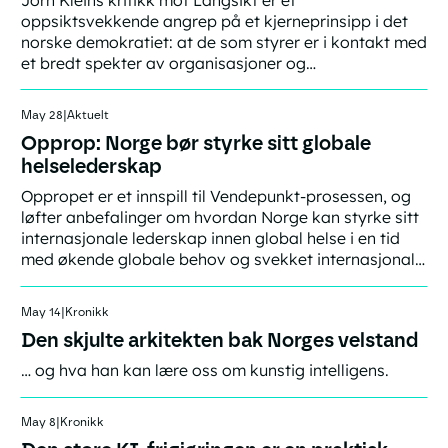
oppsiktsvekkende angrep på et kjerneprinsipp i det
norske demokratiet: at de som styrer er i kontakt med
et bredt spekter av organisasjoner og
kunnskapsaktører. Bare i ekstreme tilfeller bør
myndighetene nekte å delta i debatter fordi
Link
May 28
|
Aktuelt
arrangørene bør regnes som persona non grata.
Opprop: Norge bør styrke sitt globale
helselederskap
Oppropet er et innspill til Vendepunkt-prosessen, og
løfter anbefalinger om hvordan Norge kan styrke sitt
internasjonale lederskap innen global helse i en tid
med økende globale behov og svekket internasjonalt
samarbeid.
Link
May 14
|
Kronikk
Den skjulte arkitekten bak Norges velstand
… og hva han kan lære oss om kunstig intelligens.
Link
May 8
|
Kronikk