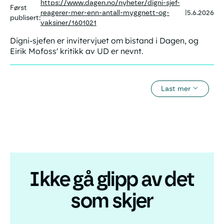
https://www.dagen.no/nyheter/digni-sjef-
Først
reagerer-mer-enn-antall-myggnett-og-
5.6.2026
|
publisert:
vaksiner/1601021
Digni-sjefen er invitervjuet om bistand i Dagen, og
Eirik Mofoss' kritikk av UD er nevnt.
Last mer
Ikke gå glipp av det
som skjer