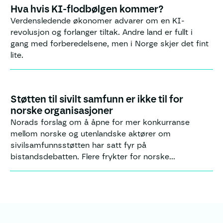
Hva hvis KI-flodbølgen kommer?
19.7.2026
|
Kronikk
Verdensledende økonomer advarer om en KI-
revolusjon og forlanger tiltak. Andre land er fullt i
gang med forberedelsene, men i Norge skjer det fint
lite.
Støtten til sivilt samfunn er ikke til for
10.6.2026
|
Kronikk
norske organisasjoner
Norads forslag om å åpne for mer konkurranse
mellom norske og utenlandske aktører om
sivilsamfunnsstøtten har satt fyr på
bistandsdebatten. Flere frykter for norske
organisasjoners framtid. Men det er ikke deres
framtid denne støtten først og fremst skal sikre.