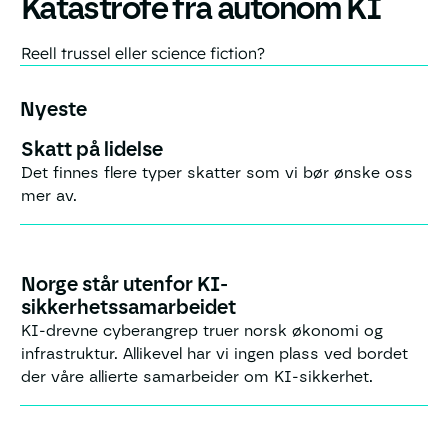
Katastrofe fra autonom KI
Reell trussel eller science fiction?
Nyeste
Skatt på lidelse
6.8.2026
|
Kronikk
Det finnes flere typer skatter som vi bør ønske oss
mer av.
Norge står utenfor KI-
21.7.2026
|
Kronikk
sikkerhetssamarbeidet
KI-drevne cyberangrep truer norsk økonomi og
infrastruktur. Allikevel har vi ingen plass ved bordet
der våre allierte samarbeider om KI-sikkerhet.