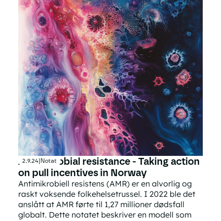
Antimicrobial resistance - Taking action
2.9.24
|
Notat
on pull incentives in Norway
Antimikrobiell resistens (AMR) er en alvorlig og
raskt voksende folkehelsetrussel. I 2022 ble det
anslått at AMR førte til 1,27 millioner dødsfall
globalt. Dette notatet beskriver en modell som