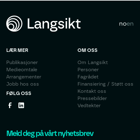
no
en
LÆR MER
OM OSS
Publikasjoner
Om Langsikt
Medieomtale
Personer
Arrangementer
Fagrådet
Jobb hos oss
Finansiering / Støtt oss
Kontakt oss
FØLG OSS
Pressebilder
Vedtekter
Meld deg på vårt nyhetsbrev