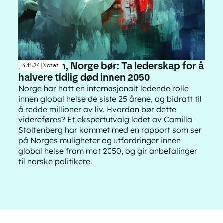
Norge kan, Norge bør: Ta lederskap for å
4.11.24
|
Notat
halvere tidlig død innen 2050
Norge har hatt en internasjonalt ledende rolle
innen global helse de siste 25 årene, og bidratt til
å redde millioner av liv. Hvordan bør dette
videreføres? Et ekspertutvalg ledet av Camilla
Stoltenberg har kommet med en rapport som ser
på Norges muligheter og utfordringer innen
global helse fram mot 2050, og gir anbefalinger
til norske politikere.