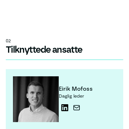
02
Tilknyttede ansatte
Eirik Mofoss
Eirik Mofoss
Daglig leder
LinkedIn
LinkedIn