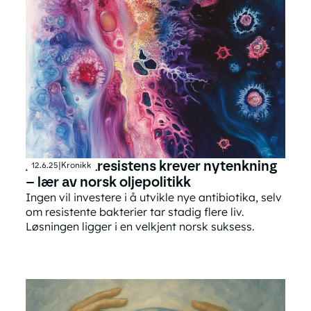
Antibiotikaresistens krever nytenkning
12.6.25
|
Kronikk
– lær av norsk oljepolitikk
Ingen vil investere i å utvikle nye antibiotika, selv
om resistente bakterier tar stadig flere liv.
Løsningen ligger i en velkjent norsk suksess.