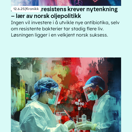
Antibiotikaresistens krever nytenkning
12.6.25
|
Kronikk
– lær av norsk oljepolitikk
Ingen vil investere i å utvikle nye antibiotika, selv
om resistente bakterier tar stadig flere liv.
Løsningen ligger i en velkjent norsk suksess.