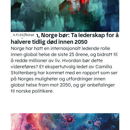
Norge kan, Norge bør: Ta lederskap for å
4.11.24
|
Notat
halvere tidlig død innen 2050
Norge har hatt en internasjonalt ledende rolle
innen global helse de siste 25 årene, og bidratt til
å redde millioner av liv. Hvordan bør dette
videreføres? Et ekspertutvalg ledet av Camilla
Stoltenberg har kommet med en rapport som ser
på Norges muligheter og utfordringer innen
global helse fram mot 2050, og gir anbefalinger
til norske politikere.