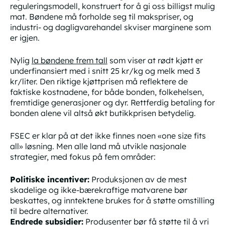
reguleringsmodell, konstruert for å gi oss billigst mulig
mat. Bøndene må forholde seg til makspriser, og
industri- og dagligvarehandel skviser marginene som
er igjen.
Nylig
la bøndene frem tall
som viser at rødt kjøtt er
underfinansiert med i snitt 25 kr/kg og melk med 3
kr/liter. Den riktige kjøttprisen må reflektere de
faktiske kostnadene, for både bonden, folkehelsen,
fremtidige generasjoner og dyr. Rettferdig betaling for
bonden alene vil altså økt butikkprisen betydelig.
FSEC er klar på at det ikke finnes noen «one size fits
all» løsning. Men alle land må utvikle nasjonale
strategier, med fokus på fem områder:
Politiske incentiver:
Produksjonen av de mest
skadelige og ikke-bærekraftige matvarene bør
beskattes, og inntektene brukes for å støtte omstilling
til bedre alternativer.
Endrede subsidier:
Produsenter bør få støtte til å vri