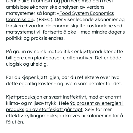
Denne uken kom EAT og partnere med den mest
ambisiøse økonomiske analysen av verdens
matsystemer så langt: «
Food System Economics
Commission
» (FSEC). Der viser ledende økonomer og
forskere hvordan de enorme skjulte kostnadene ved
matsystemet vil fortsette å øke – med mindre dagens
politikk og praksis endres.
På grunn av norsk matpolitikk er kjøttprodukter ofte
billigere enn plantebaserte alternativer. Det er både
ulogisk og uheldig.
Før du kjøper kjøtt igjen, bør du reflektere over hva
dette egentlig koster – og hvem som betaler for det.
Kjøttproduksjon er svært ineffektivt, med et enormt
klima- og miljøavtrykk. Hele
96 prosent av energien i
produksjon av storfekjøtt går tapt
. Selv for mer
effektiv kyllingproduksjon kreves ni kalorier inn for å
få ut én.