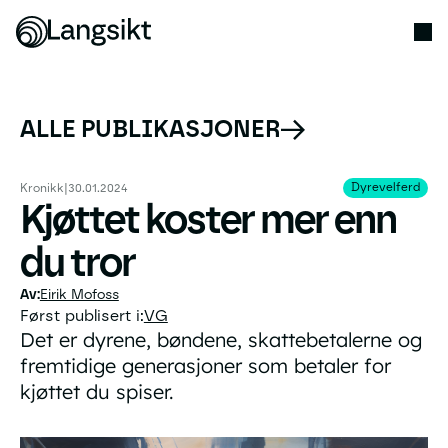
ALLE PUBLIKASJONER
Dyrevelferd
Dyrevelferd
Kronikk
|
30.01.2024
Kjøttet koster mer enn
du tror
Eirik Mofoss
Først publisert i:
VG
Det er dyrene, bøndene, skattebetalerne og
fremtidige generasjoner som betaler for
kjøttet du spiser.