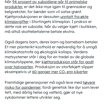
Når
94 prosent av subsidiene går til animalske
produkter
, er det ikke mye igjen til grønnsaker og
belgvekster, for bønder som vil satse grønt.
Kjøttproduksjonen er dessuten
unntatt fra økte
klimaavgifter
i Stortingets klimaplan. I praksis er
dette nok en subsidie. Når du velger kjøtt i butikken,
må altså skattebetalerne betale ekstra.
Også dagens barn, deres barn og barnebarn betaler.
Et mer planterikt kosthold er nødvendig for å unngå
klimakatastrofe og økologisk kollaps. Verdens
matsystemer står i dag for en tredel av de globale
klimautslippene, der
kjøttproduksjon står for godt
over halvparten
. Produksjon av storfekjøtt slipper
eksempelvis ut
60 ganger mer CO₂ enn kikerter
.
Fremtidige generasjoner må også leve med
høyere
risiko for pandemier
, fordi genetisk like dyr som lever
tett, med dårlig helse og velferd, gjør at nye
sykdommer lettere utvikler seg.