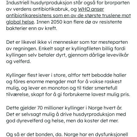
Industriell husdyrproduksjon står også for brorparten
av verdens antibiotikabruk, og
WHO anser
antibiotikaresistens som en av de største truslene mot
global helse
. Innen 2050 kan flere dø av resistente
bakterier enn av kreft.
Det er likevel ikke vi mennesker som tar mesteparten
av regningen. Enkelt sagt er kyllingfileten billig fordi
kyllingen selv betaler dyrt, gjennom dårlige levevilkår
og velferd.
Kyllinger flest lever i store, altfor tett bebodde haller
og fôres enorme mengder mat for å vokse raskest
mulig, og lever en monoton og til tider smertefull
tilværelse, skapt for å gi forbrukerne lavest mulig pris.
Dette gjelder 70 millioner kyllinger i Norge hvert år.
Det er selvsagt mulig å drive husdyrproduksjon med
god dyrevelferd og helse, men da koster det mer.
Og så er det bonden, da. Norge har en dysfunksjonell