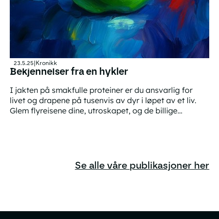
23.5.25
|
Kronikk
Bekjennelser fra en hykler
I jakten på smakfulle proteiner er du ansvarlig for
livet og drapene på tusenvis av dyr i løpet av et liv.
Glem flyreisene dine, utroskapet, og de billige
produktene fra Kina. Hvis dyr i produksjonen har krav
Bekjennelser fra en hykler
på å bli behandlet som de følende og tenkende
vesenene de er, er trolig dietten din det verste du gjør.
Se alle våre publikasjoner her