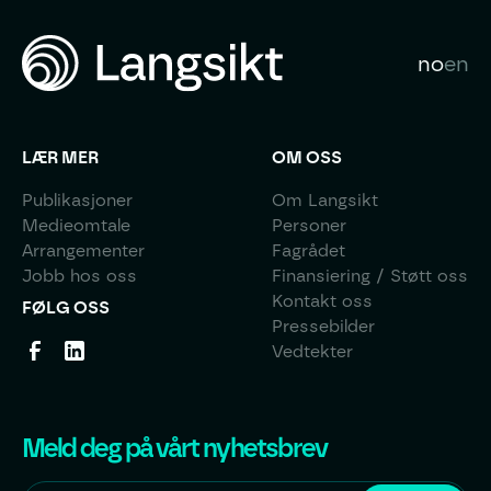
no
en
LÆR MER
OM OSS
Publikasjoner
Om Langsikt
Medieomtale
Personer
Arrangementer
Fagrådet
Jobb hos oss
Finansiering / Støtt oss
Kontakt oss
FØLG OSS
Pressebilder
Vedtekter
Meld deg på vårt nyhetsbrev