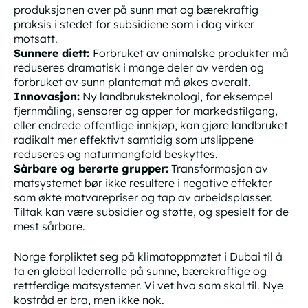
produksjonen over på sunn mat og bærekraftig
praksis i stedet for subsidiene som i dag virker
motsatt.
Sunnere diett:
Forbruket av animalske produkter må
reduseres dramatisk i mange deler av verden og
forbruket av sunn plantemat må økes overalt.
Innovasjon:
Ny landbruksteknologi, for eksempel
fjernmåling, sensorer og apper for markedstilgang,
eller endrede offentlige innkjøp, kan gjøre landbruket
radikalt mer effektivt samtidig som utslippene
reduseres og naturmangfold beskyttes.
Sårbare og berørte grupper:
Transformasjon av
matsystemet bør ikke resultere i negative effekter
som økte matvarepriser og tap av arbeidsplasser.
Tiltak kan være subsidier og støtte, og spesielt for de
mest sårbare.
Norge forpliktet seg på klimatoppmøtet i Dubai til å
ta en global lederrolle på sunne, bærekraftige og
rettferdige matsystemer. Vi vet hva som skal til. Nye
kostråd er bra, men ikke nok.