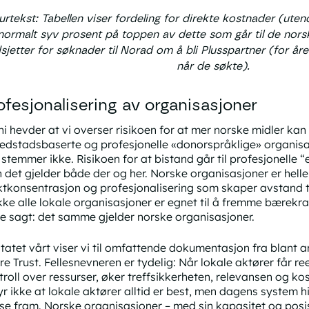
urtekst: Tabellen viser fordeling for direkte kostnader (ute
normalt syv prosent på toppen av dette som går til de nors
sjetter for søknader til Norad om å bli Plusspartner (for å
når de søkte).
ofesjonalisering av organisasjoner
ni hevder at vi overser risikoen for at mer norske midler ka
edstadsbaserte og profesjonelle «donorspråklige» organisasj
stemmer ikke. Risikoen for at bistand går til profesjonelle “el
 det gjelder både der og her. Norske organisasjoner er hell
tkonsentrasjon og profesjonalisering som skaper avstand til 
ikke alle lokale organisasjoner er egnet til å fremme bærekraf
e sagt: det samme gjelder norske organisasjoner.
otatet vårt viser vi til omfattende dokumentasjon fra blan
re Trust. Fellesnevneren er tydelig: Når lokale aktører får r
troll over ressurser, øker treffsikkerheten, relevansen og ko
yr ikke at lokale aktører alltid er best, men dagens system h
se fram. Norske organisasjoner – med sin kapasitet og posi