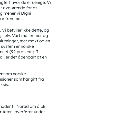
gtert hvor de er uenige. Vi
er avgjørende for at
ig mener vi Digni
har fremmet.
 Vi betviler ikke dette, og
g selv. Vårt mål er mer og
beslutninger, mer makt og en
s system er norske
net (92 prosent!). Til
di, er det åpenbart at en
gjennom norske
asjoner som har gitt fra
ksis.
nader til Norad om å bli
iteten, overfører under