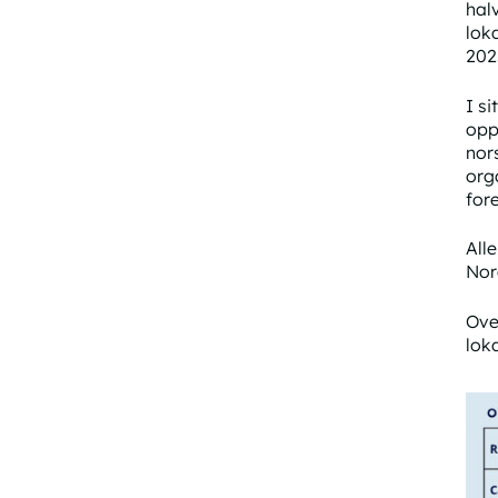
hal
lok
202
I si
opp
nor
orga
fore
All
Nor
Ove
lok