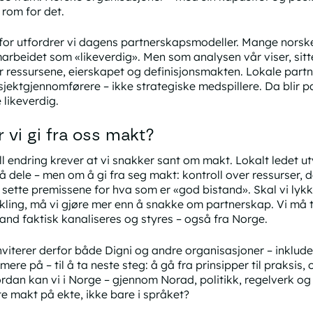
 rom for det.
for utfordrer vi dagens partnerskapsmodeller. Mange norsk
arbeidet som «likeverdig». Men som analysen vår viser, sitt
r ressursene, eierskapet og definisjonsmakten. Lokale partne
sjektgjennomførere – ikke strategiske medspillere. Da blir 
 likeverdig.
r vi gi fra oss makt?
ll endring krever at vi snakker sant om makt. Lokalt ledet ut
å dele – men om å gi fra seg makt: kontroll over ressurser, 
 å sette premissene for hva som er «god bistand». Skal vi lyk
ikling, må vi gjøre mer enn å snakke om partnerskap. Vi må 
tand faktisk kanaliseres og styres – også fra Norge.
inviterer derfor både Digni og andre organisasjoner – inkluder
ere på – til å ta neste steg: å gå fra prinsipper til praksis, o
rdan kan vi i Norge – gjennom Norad, politikk, regelverk og
tte makt på ekte, ikke bare i språket?