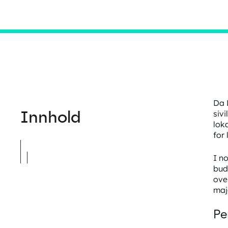
Da 
Innhold
siv
lok
for 
I n
bud
ove
maj
Pe