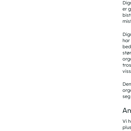
Dign
er 
bis
mis
Dig
har
bed
stø
org
tro
vis
Den
orga
seg
An
Vi 
plu