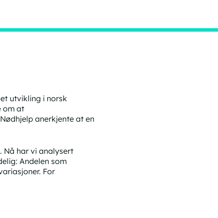
et utvikling i norsk
e om at
Nødhjelp anerkjente at en
. Nå har vi analysert
ydelig: Andelen som
variasjoner. For