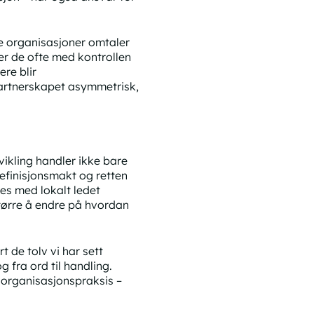
e organisasjoner omtaler
er de ofte med kontrollen
re blir
partnerskapet asymmetrisk,
vikling handler ikke bare
definisjonsmakt og retten
kes med lokalt ledet
tørre å endre på hvordan
t de tolv vi har sett
g fra ord til handling.
 organisasjonspraksis –