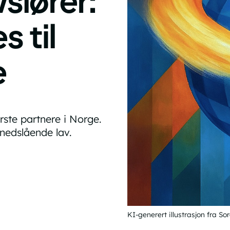
slører:
s til
e
ørste partnere i Norge.
 nedslående lav.
KI-generert illustrasjon fra So