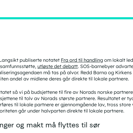
Langsikt publiserte notatet
Fra ord til handling
om lokalt led
ilsamfunnsstøtte,
utløste det debatt
. SOS-barnebyer advart
aliseringsagendaen må tas på alvor. Redd Barna og Kirkens 
liten andel av midlene deres går direkte til lokale partnere.
otatet så vi på budsjettene til fire av Norads norske partnere
sjettene til tolv av Norads største partnere. Resultatet er t
rføres til lokale partnere er gjennomgående lav, tross store 
oriteten går under halvparten direkte til lokale partnere.
nger og makt må flyttes til sør