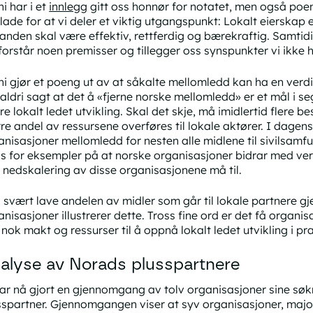
i har i et
innlegg
gitt oss honnør for notatet, men også poen
glade for at vi deler et viktig utgangspunkt: Lokalt eierskap 
tanden skal være effektiv, rettferdig og bærekraftig. Samtid
forstår noen premisser og tillegger oss synspunkter vi ikke 
ni gjør et poeng ut av at såkalte mellomledd kan ha en verdi.
 aldri sagt at det å «fjerne norske mellomledd» er et mål i se
re lokalt ledet utvikling. Skal det skje, må imidlertid flere 
rre andel av ressursene overføres til lokale aktører. I dagen
anisasjoner mellomledd for nesten alle midlene til sivilsamfun
ss for eksempler på at norske organisasjoner bidrar med ver
s nedskalering av disse organisasjonene må til.
 svært lave andelen av midler som går til lokale partnere 
nisasjoner illustrerer dette. Tross fine ord er det få organis
 nok makt og ressurser til å oppnå lokalt ledet utvikling i pra
alyse av Norads plusspartnere
har nå gjort en gjennomgang av tolv organisasjoner sine søk
sspartner. Gjennomgangen viser at syv organisasjoner, major