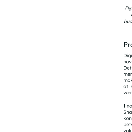
Fig
bud
Pr
Dig
hov
Det 
men
mak
at 
vær
I n
Sha
kon
bet
vok