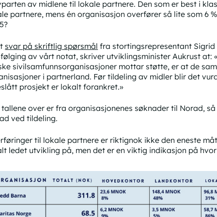
vparten av midlene til lokale partnere. Den som er best i klas
ale partnere, mens én organisasjon overfører så lite som 6 %
5?
tt
svar på skriftlig spørsmål
fra stortingsrepresentant Sigri
følging av vårt notat, skriver utviklingsminister Aukrust at: 
ske sivilsamfunnsorganisasjoner mottar støtte, er at de sa
nisasjoner i partnerland. Før tildeling av midler blir det vurd
slått prosjekt er lokalt forankret.»
e tallene over er fra organisasjonenes søknader til Norad, så 
ad ved tildeling.
rføringer til lokale partnere er riktignok ikke den eneste m
alt ledet utvikling på, men det er en viktig indikasjon på hvo