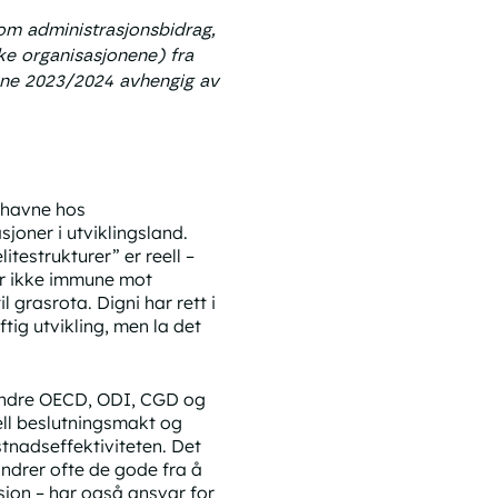
nom administrasjonsbidrag,
ke organisasjonene) fra
rene 2023/2024 avhengig av
n havne hos
oner i utviklingsland.
itestrukturer” er reell –
er ikke immune mot
grasrota. Digni har rett i
tig utvikling, men la det
t andre OECD, ODI, CGD og
eell beslutningsmakt og
stnadseffektiviteten. Det
indrer ofte de gode fra å
sjon – har også ansvar for