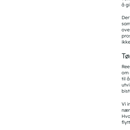
å gi
Der
sam
ove
pro
ikke
Tø
Ree
om 
til
utv
bis
Vi 
nærm
Hvo
fly