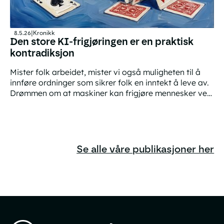
8.5.26
|
Kronikk
Den store KI-frigjøringen er en praktisk
kontradiksjon
Mister folk arbeidet, mister vi også muligheten til å
innføre ordninger som sikrer folk en inntekt å leve av.
Drømmen om at maskiner kan frigjøre mennesker ved
å ta over alt arbeid er derfor ikke mulig.
Den store KI-frigjøringen er en praktisk kontradiksjon
Se alle våre publikasjoner her