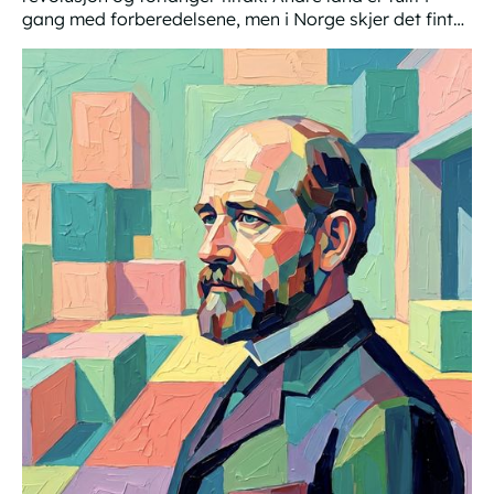
gang med forberedelsene, men i Norge skjer det fint
lite.
Hva hvis KI-flodbølgen kommer?