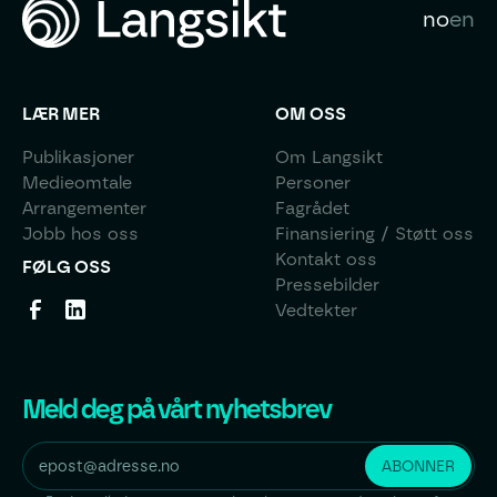
no
en
LÆR MER
OM OSS
Publikasjoner
Om Langsikt
Medieomtale
Personer
Arrangementer
Fagrådet
Jobb hos oss
Finansiering / Støtt oss
Kontakt oss
FØLG OSS
Pressebilder
Vedtekter
Meld deg på vårt nyhetsbrev