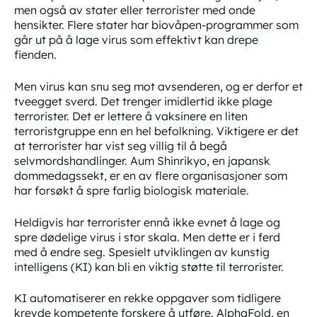
men også av stater eller terrorister med onde
hensikter. Flere stater har biovåpen-programmer som
går ut på å lage virus som effektivt kan drepe
fienden.
Men virus kan snu seg mot avsenderen, og er derfor et
tveegget sverd. Det trenger imidlertid ikke plage
terrorister. Det er lettere å vaksinere en liten
terroristgruppe enn en hel befolkning. Viktigere er det
at terrorister har vist seg villig til å begå
selvmordshandlinger. Aum Shinrikyo, en japansk
dommedagssekt, er en av flere organisasjoner som
har forsøkt å spre farlig biologisk materiale.
Heldigvis har terrorister ennå ikke evnet å lage og
spre dødelige virus i stor skala. Men dette er i ferd
med å endre seg. Spesielt utviklingen av kunstig
intelligens (KI) kan bli en viktig støtte til terrorister.
KI automatiserer en rekke oppgaver som tidligere
krevde kompetente forskere å utføre. AlphaFold, en