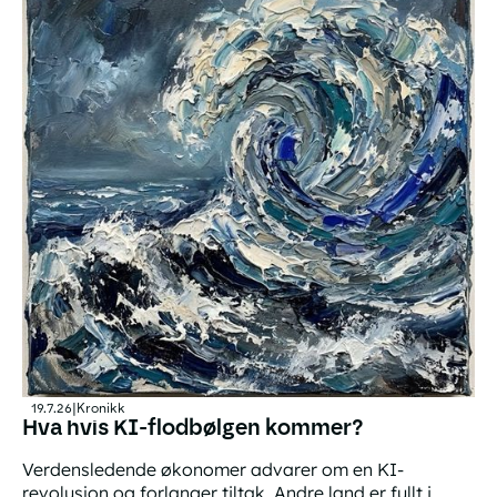
19.7.26
|
Kronikk
Hva hvis KI-flodbølgen kommer?
Verdensledende økonomer advarer om en KI-
revolusjon og forlanger tiltak. Andre land er fullt i