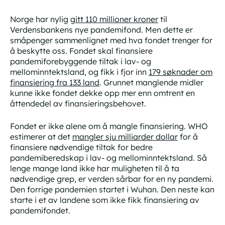
Norge har nylig
gitt 110 millioner kroner
til
Verdensbankens nye pandemifond. Men dette er
småpenger sammenlignet med hva fondet trenger for
å beskytte oss. Fondet skal finansiere
pandemiforebyggende tiltak i lav- og
mellominntektsland, og fikk i fjor inn
179 søknader om
finansiering fra 133 land
. Grunnet manglende midler
kunne ikke fondet dekke opp mer enn omtrent en
åttendedel av finansieringsbehovet.
Fondet er ikke alene om å mangle finansiering. WHO
estimerer at det
mangler sju milliarder dollar
for å
finansiere nødvendige tiltak for bedre
pandemiberedskap i lav- og mellominntektsland. Så
lenge mange land ikke har muligheten til å ta
nødvendige grep, er verden sårbar for en ny pandemi.
Den forrige pandemien startet i Wuhan. Den neste kan
starte i et av landene som ikke fikk finansiering av
pandemifondet.