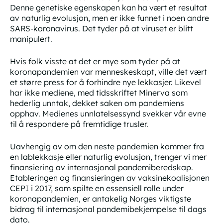
Denne genetiske egenskapen kan ha vært et resultat
av naturlig evolusjon, men er ikke funnet i noen andre
SARS-koronavirus. Det tyder på at viruset er blitt
manipulert.
Hvis folk visste at det er mye som tyder på at
koronapandemien var menneskeskapt, ville det vært
et større press for å forhindre nye lekkasjer. Likevel
har ikke mediene, med tidsskriftet Minerva som
hederlig unntak, dekket saken om pandemiens
opphav. Medienes unnlatelsessynd svekker vår evne
til å respondere på fremtidige trusler.
Uavhengig av om den neste pandemien kommer fra
en lablekkasje eller naturlig evolusjon, trenger vi mer
finansiering av internasjonal pandemiberedskap.
Etableringen og finansieringen av vaksinekoalisjonen
CEPI i 2017, som spilte en essensiell rolle under
koronapandemien, er antakelig Norges viktigste
bidrag til internasjonal pandemibekjempelse til dags
dato.