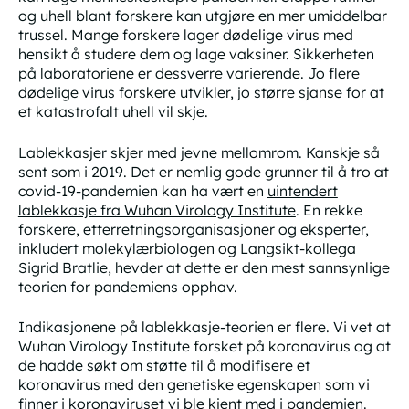
og uhell blant forskere kan utgjøre en mer umiddelbar
trussel. Mange forskere lager dødelige virus med
hensikt å studere dem og lage vaksiner. Sikkerheten
på laboratoriene er dessverre varierende. Jo flere
dødelige virus forskere utvikler, jo større sjanse for at
et katastrofalt uhell vil skje.
Lablekkasjer skjer med jevne mellomrom. Kanskje så
sent som i 2019. Det er nemlig gode grunner til å tro at
covid-19-pandemien kan ha vært en
uintendert
lablekkasje fra Wuhan Virology Institute
. En rekke
forskere, etterretningsorganisasjoner og eksperter,
inkludert molekylærbiologen og Langsikt-kollega
Sigrid Bratlie, hevder at dette er den mest sannsynlige
teorien for pandemiens opphav.
Indikasjonene på lablekkasje-teorien er flere. Vi vet at
Wuhan Virology Institute forsket på koronavirus og at
de hadde søkt om støtte til å modifisere et
koronavirus med den genetiske egenskapen som vi
finner i koronaviruset vi ble kjent med i pandemien.