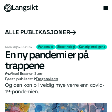
ALLE PUBLIKASJONER
Pandemier
Bioteknologi
Kunstig intelligens
Pandemier
Bioteknologi
Kunstig intelligens
Kronikk
|
14.06.2024
En ny pandemi er på
trappene
Aksel Braanen Sterri
Først publisert i:
Dagsavisen
Og den kan bli veldig mye verre enn covid-
19-pandemien.