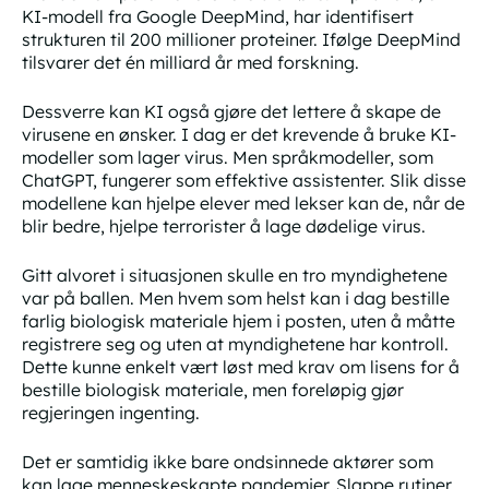
KI-modell fra Google DeepMind, har identifisert
strukturen til 200 millioner proteiner. Ifølge DeepMind
tilsvarer det én milliard år med forskning.
Dessverre kan KI også gjøre det lettere å skape de
virusene en ønsker. I dag er det krevende å bruke KI-
modeller som lager virus. Men språkmodeller, som
ChatGPT, fungerer som effektive assistenter. Slik disse
modellene kan hjelpe elever med lekser kan de, når de
blir bedre, hjelpe terrorister å lage dødelige virus.
Gitt alvoret i situasjonen skulle en tro myndighetene
var på ballen. Men hvem som helst kan i dag bestille
farlig biologisk materiale hjem i posten, uten å måtte
registrere seg og uten at myndighetene har kontroll.
Dette kunne enkelt vært løst med krav om lisens for å
bestille biologisk materiale, men foreløpig gjør
regjeringen ingenting.
Det er samtidig ikke bare ondsinnede aktører som
kan lage menneskeskapte pandemier. Slappe rutiner