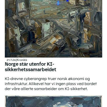
21.7.26
|
Kronikk
Norge står utenfor KI-
sikkerhetssamarbeidet
KI-drevne cyberangrep truer norsk økonomi og
infrastruktur. Allikevel har vi ingen plass ved bordet
der våre allierte samarbeider om KI-sikkerhet.
Norge står utenfor KI-sikkerhetssamarbeidet