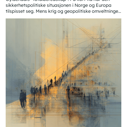
sikkerhetspolitiske situasjonen i Norge og Europa
tilspisset seg. Mens krig og geopolitiske omveltninger
igjen dominerer nyhetsbildet, har
Hvordan håndtere de største truslene
beredskapsutfordringer som følge av ekstremvær,
digital sårbarhet og sammensatte trusler, økt både i
omfang og kompleksitet.