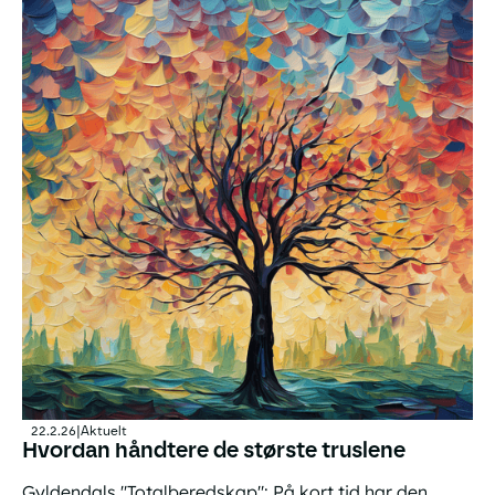
22.2.26
|
Aktuelt
Hvordan håndtere de største truslene
Gyldendals "Totalberedskap": På kort tid har den