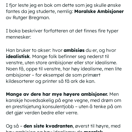
I fjor leste jeg en bok om dette som jeg skulle ønske
fantes da jeg studerte, nemlig:
Moralske Ambisjoner
av Rutger Bregman.
I boka beskriver forfatteren at det finnes fire typer
mennesker:
Han bruker to akser: hvor
ambisiøs
du er, og hvor
idealistisk
. Mange folk befinner seg nederst til
venstre, uten store ambisjoner eller stor idealisme.
Noen få, oppe til venstre, har høy idealisme, men lite
ambisjoner – for eksempel de som primært
kildesorterer og printer så få ark de kan.
Mange av dere har mye
høyere
ambisjoner.
Men
kanskje hovedsakelig på egne vegne, med drøm om
en prestisjetung konsulentjobb – uten å tenke på om
det gjør verden bedre eller verre.
Og så –
den siste kvadranten
, øverst til høyre, med