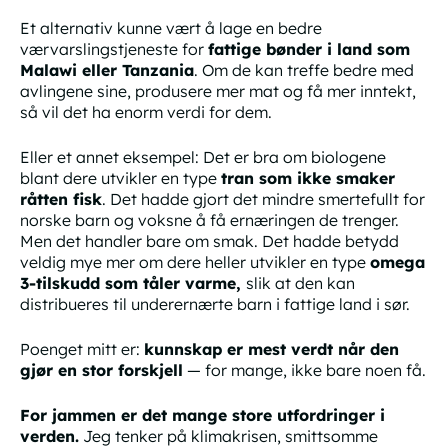
Et alternativ kunne vært å lage en bedre
værvarslingstjeneste for
fattige bønder i land som
Malawi eller Tanzania
. Om de kan treffe bedre med
avlingene sine, produsere mer mat og få mer inntekt,
så vil det ha
enorm
verdi for dem.
Eller et annet eksempel: Det er bra om biologene
blant dere utvikler en type
tran som ikke smaker
råtten fisk
. Det hadde gjort det mindre smertefullt for
norske barn og voksne å få ernæringen de trenger.
Men det handler bare om smak. Det hadde betydd
veldig
mye mer om dere heller utvikler en type
omega
3-tilskudd som tåler
varme
,
slik at den kan
distribueres til underernærte barn i fattige land i sør.
Poenget mitt er:
kunnskap er mest verdt når den
gjør en stor
forskjell
— for mange, ikke bare noen få.
For jammen er det mange store utfordringer i
verden.
Jeg tenker på klimakrisen, smittsomme