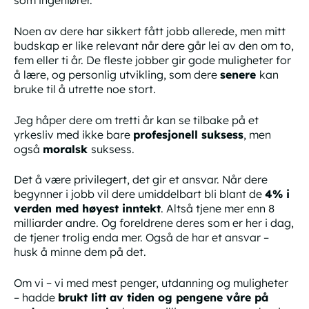
som ingeniører.
Noen av dere har sikkert fått jobb allerede, men mitt
budskap er like relevant når dere går lei av den om to,
fem eller ti år. De fleste jobber gir gode muligheter for
å lære, og personlig utvikling, som dere
senere
kan
bruke til å utrette noe stort.
Jeg håper dere om tretti år kan se tilbake på et
yrkesliv med ikke bare
profesjonell
suksess
, men
også
moralsk
suksess.
Det å være privilegert, det gir et ansvar. Når dere
begynner i jobb vil dere umiddelbart bli blant de
4% i
verden med høyest inntekt
. Altså tjene mer enn 8
milliarder andre. Og foreldrene deres som er her i dag,
de tjener trolig enda mer. Også de har et ansvar –
husk å minne dem på det.
Om vi – vi med mest penger, utdanning og muligheter
– hadde
brukt litt av tiden og pengene våre på