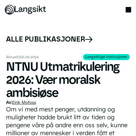
ALLE PUBLIKASJONER
Langsiktige institusjon
Langsiktige institusjoner
Aktuelt
|
05.06.2026
NTNU Utmatrikulering
2026: Vær moralsk
ambisiøse
Eirik Mofoss
Om vi med mest penger, utdanning og
muligheter hadde brukt litt av tiden og
pengene våre på andre enn oss selv, kunne
millioner av mennesker i verden fått et