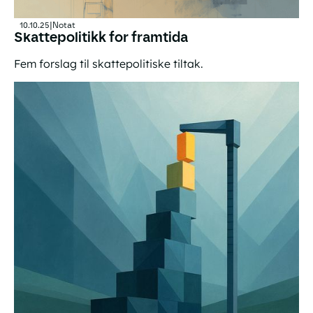
10.10.25
|
Notat
Skattepolitikk for framtida
Fem forslag til skattepolitiske tiltak.
Skattepolitikk for framtida