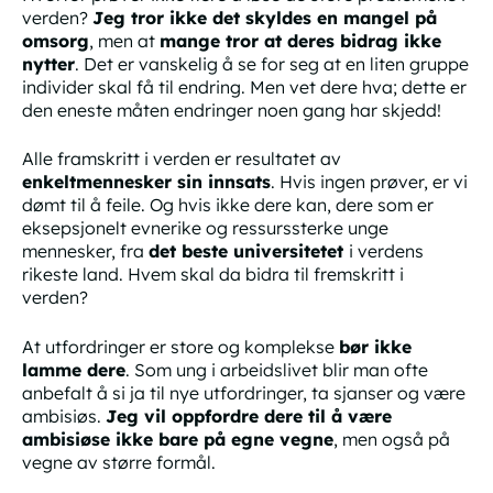
verden?
Jeg tror
ikke
det skyldes en mangel på
omsorg
, men at
mange tror at deres bidrag ikke
nytter
. Det er vanskelig å se for seg at en liten gruppe
individer skal få til endring. Men vet dere hva; dette er
den
eneste
måten endringer noen gang har skjedd!
Alle framskritt i verden er resultatet av
enkeltmennesker sin innsats
. Hvis ingen prøver, er vi
dømt til å feile. Og hvis ikke
dere
kan, dere som er
eksepsjonelt evnerike og ressurssterke unge
mennesker, fra
det beste universitetet
i verdens
rikeste land. Hvem skal da bidra til fremskritt i
verden?
At utfordringer er store og komplekse
bør ikke
lamme dere
. Som ung i arbeidslivet blir man ofte
anbefalt å si ja til nye utfordringer, ta sjanser og være
ambisiøs.
Jeg vil oppfordre dere til å være
ambisiøse
ikke bare på egne vegne
, men også på
vegne av større formål.