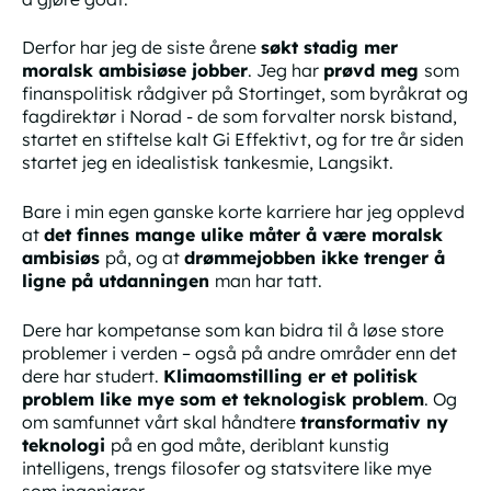
Derfor har jeg de siste årene
søkt stadig mer
moralsk ambisiøse jobber
. Jeg har
prøvd meg
som
finanspolitisk rådgiver på Stortinget, som byråkrat og
fagdirektør i Norad - de som forvalter norsk bistand,
startet en stiftelse kalt Gi Effektivt, og for tre år siden
startet jeg en idealistisk tankesmie, Langsikt.
Bare i min egen ganske
korte
karriere har jeg opplevd
at
det finnes mange ulike måter å være moralsk
ambisiøs
på, og at
drømmejobben ikke
trenger
å
ligne på utdanningen
man har tatt.
Dere har kompetanse som kan bidra til å løse store
problemer i verden – også på andre områder enn det
dere har studert.
Klimaomstilling er et
politisk
problem like mye som et
teknologisk
problem
. Og
om samfunnet vårt skal håndtere
transformativ ny
teknologi
på en god måte, deriblant kunstig
intelligens, trengs filosofer og statsvitere like mye