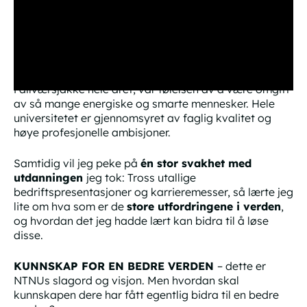
For åtte år siden
stod jeg der dere står nå, spent på
fremtiden, og usikker på hva jeg hadde i vente.
Det jeg husker aller best fra NTNU, foruten at alle gikk
i allværsjakke hele året, var følelsen av å være omgitt
av så mange energiske og smarte mennesker. Hele
universitetet er gjennomsyret av faglig kvalitet og
høye profesjonelle ambisjoner.
Samtidig vil jeg peke på
én stor svakhet med
utdanningen
jeg tok: Tross utallige
bedriftspresentasjoner og karrieremesser, så lærte jeg
lite om hva som er de
store
utfordringene i verden
,
og hvordan det jeg hadde lært kan bidra til å løse
disse.
KUNNSKAP FOR EN BEDRE VERDEN
– dette er
NTNUs slagord og visjon. Men hvordan skal
kunnskapen dere har fått
egentlig
bidra til en bedre