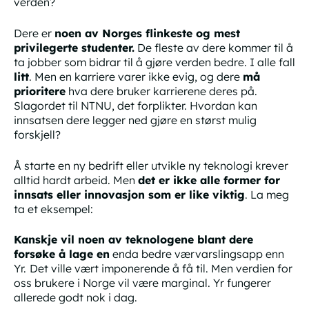
verden?
Dere er
noen av Norges flinkeste og mest
privilegerte studenter.
De fleste av dere kommer til å
ta jobber som bidrar til å gjøre verden bedre. I alle fall
litt
. Men en karriere varer ikke evig, og dere
må
prioritere
hva dere bruker karrierene deres på.
Slagordet til NTNU, det forplikter. Hvordan kan
innsatsen dere legger ned gjøre en størst mulig
forskjell?
Å starte en ny bedrift eller utvikle ny teknologi krever
alltid hardt arbeid. Men
det er ikke alle former for
innsats eller innovasjon som er like viktig
. La meg
ta et eksempel:
Kanskje vil noen av teknologene blant dere
forsøke å lage en
enda bedre værvarslingsapp enn
Yr.
Det ville vært imponerende å få til. Men verdien for
oss brukere i Norge vil være marginal. Yr fungerer
allerede godt nok i dag.