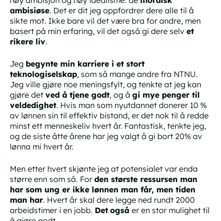
høy ambisjon og høy idealisme: de
moralsk
ambisiøse
. Det er dit jeg oppfordrer dere alle til å
sikte mot. Ikke bare vil det være bra for andre, men
basert på min erfaring, vil det også gi dere
selv
et
rikere liv
.
Jeg
begynte min karriere i et stort
teknologiselskap
, som så mange andre fra NTNU.
Jeg ville gjøre noe meningsfylt, og tenkte at jeg kan
gjøre det
ved å tjene godt
, og å
gi mye penger til
veldedighet
. Hvis man som nyutdannet donerer 10 %
av lønnen sin til effektiv bistand, er det nok til å redde
minst ett menneskeliv hvert år. Fantastisk, tenkte jeg,
og de siste åtte årene har jeg valgt å gi bort 20% av
lønna mi hvert år.
Men etter hvert skjønte jeg at potensialet var
enda
større enn som så. For
den største ressursen man
har som ung er ikke lønnen man får, men
tiden
man har
. Hvert år skal dere legge ned rundt 2000
arbeidstimer i en jobb.
Det
også
er en stor mulighet til
å gjøre godt.