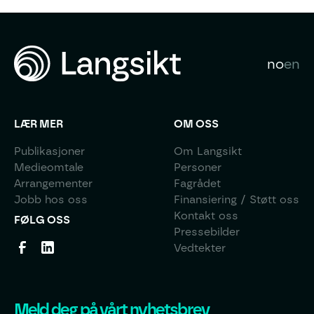
no
en
LÆR MER
OM OSS
Publikasjoner
Om Langsikt
Medieomtale
Personer
Arrangementer
Fagrådet
Jobb hos oss
Finansiering / Støtt oss
Kontakt oss
FØLG OSS
Pressebilder
Vedtekter
Meld deg på vårt nyhetsbrev