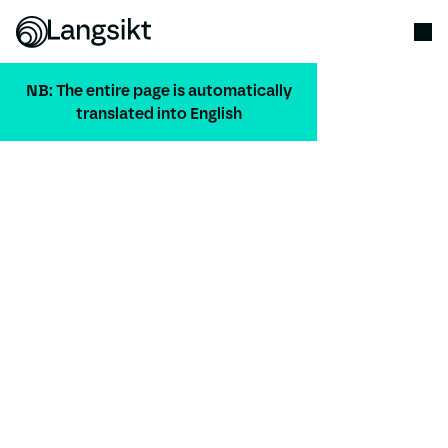
NB: The entire page is automatically
translated into English