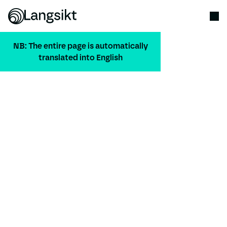
NB: The entire page is automatically
translated into English