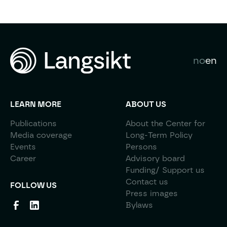
no
en
LEARN MORE
ABOUT US
Publications
About the Center for
Media coverage
Long-Term Policy
Events
Persons
Career
Advisory board
Funding/ Support us
Contact us
FOLLOW US
Press images
Bylaws