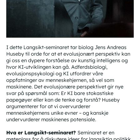
I dette Langsikt-seminaret tar biolog Jens Andreas
Huseby til orde for at et evolusjonært perspektiv kan
gi oss en dypere forståelse av kunstig intelligens og
hvor KI-utviklingen kan gå. Adferdsbiologi,
evolusjonspsykologi og KI utfordrer våre
oppfatninger av menneskehjernen, så vel som
maskinene. Det evolusjonære perspektivet gir nye
svar på spørsmål som: Er KI bare stokastiske
papegøyer eller kan de tenke og forstå? Huseby
argumenterer for at vi overvurderer
menneskehjernens unike evner – og kanskje
undervurderer maskinenes potensiale.
Hva er Langsikt-seminaret?
Seminaret er en
møteplass for å diskutere ideer for langsiktig politikk.