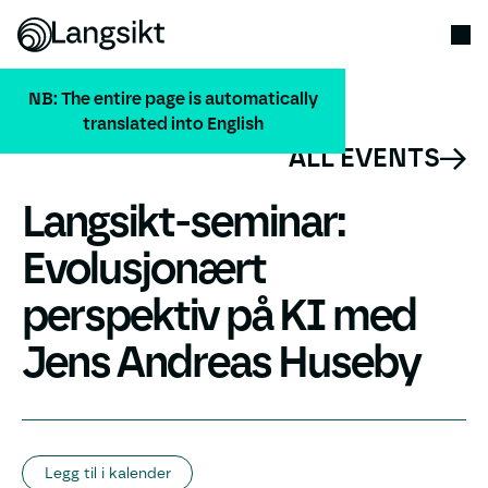
NB: The entire page is automatically
translated into English
ALL EVENTS
Langsikt-seminar:
Evolusjonært
perspektiv på KI med
Jens Andreas Huseby
Legg til i kalender