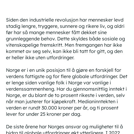
Siden den industrielle revolusjon har mennesker levd
stadig lengre, tryggere, sunnere og rikere liv, og aldri
før har så mange mennesker fått dekket sine
grunnleggende behov. Dette skyldes både sosiale og
vitenskapelige fremskritt. Men fremgangen har ikke
kommet av seg selv, kan ikke bli tatt for gitt, og den
er heller ikke uten utfordringer.
Norge er i en unik posisjon til å gjøre en forskjell for
verdens fattigste og for flere globale utfordringer. Det
er lenge siden vanlige folk i Norge var vanlige i
verdenssammenheng. Har du gjennomsnittlig inntekt i
Norge, er du blant de to prosent rikeste i verden, selv
når man justerer for kjøpekraft. Medianinntekten i
verden er rundt 30.000 kroner per år, og ti prosent
lever for under 25 kroner per dag.
De siste årene har Norges ansvar og muligheter til å
bidra til globale utfordringer økt ytterligere. I 2022