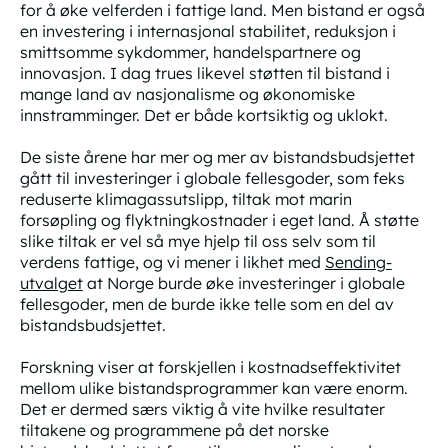
for å øke velferden i fattige land. Men bistand er også
en investering i internasjonal stabilitet, reduksjon i
smittsomme sykdommer, handelspartnere og
innovasjon. I dag trues likevel støtten til bistand i
mange land av nasjonalisme og økonomiske
innstramminger. Det er både kortsiktig og uklokt.
De siste årene har mer og mer av bistandsbudsjettet
gått til investeringer i globale fellesgoder, som feks
reduserte klimagassutslipp, tiltak mot marin
forsøpling og flyktningkostnader i eget land. Å støtte
slike tiltak er vel så mye hjelp til oss selv som til
verdens fattige, og vi mener i likhet med
Sending-
utvalget
at Norge burde øke investeringer i globale
fellesgoder, men de burde ikke telle som en del av
bistandsbudsjettet.
Forskning viser at forskjellen i kostnadseffektivitet
mellom ulike bistandsprogrammer kan være enorm.
Det er dermed særs viktig å vite hvilke resultater
tiltakene og programmene på det norske