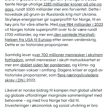
tjente Norge utrolige
1285 milliarder kroner på olje og
gass
, rundt 1000 milliarder mer enn forventet. Dette i
hovedsak på grunn av Russlands krig mot Ukraina.
Skyhøye energipriser gir superprofitt for Norge, til en
høy pris for våre allierte. Med
nye 984 milliarder i 2023
vil Norges totale superprofitt over to år være rundt
1700 milliarder, og mer enn
den samlede Marshall-
hjelpen fra USA til Europa
etter annen verdenskrig.
Dette er av historiske proporsjoner.
Samtidig lever o
ver 700 millioner mennesker i ekstrem
fattigdom
, antall mennesker i akutt matusikkerhet er
mer enn
doblet siden før pandemien
, og klima- og
naturkrisen vokser i omfang. Dagens
kriser
er også av
historiske proporsjoner, som
flere næringslivsledere
skrev i DN i
2022.
Likevel er norske bidrag til kampen mot global ulikhet
og globale utfordringer marginale sammenlignet med
behovene – og med hva Norge har råd til.
Investeringer i økonomisk og sosial utvikling er bra