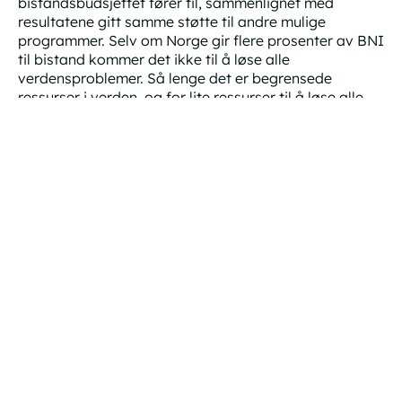
bistandsbudsjettet fører til, sammenlignet med
resultatene gitt samme støtte til andre mulige
programmer. Selv om Norge gir flere prosenter av BNI
til bistand kommer det ikke til å løse alle
verdensproblemer. Så lenge det er begrensede
ressurser i verden, og for lite ressurser til å løse alle
problemer og urettferdighet, er det vårt ansvar å
prioritere støtte til det som virker aller best, heller enn
å la bistanden styres av politiske ideologier og spres
tynt utover.
Norsk bistand bør være på et høyt nivå, og bli mer
konsentrert, kunnskapsbasert og resultatorientert.
Vi skal publisere flere notater og kronikker om bedre
bistandspolitikk. Fram til dette kan du lese
vår kronikk
i Dagens Næringsliv om hvordan det også er i Norges
egeninteresse med god bistandspolitikk.
Mer informasjon kommer.