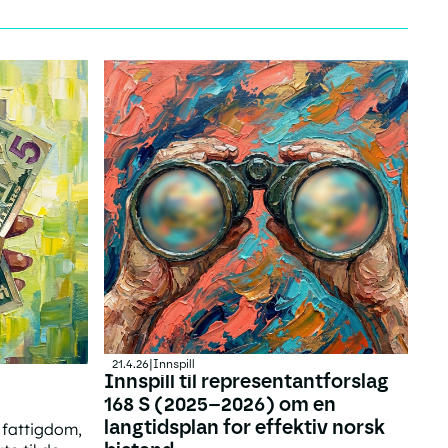
21.4.26
|
Innspill
Innspill til representantforslag
168 S (2025–2026) om en
langtidsplan for effektiv norsk
 fattigdom,