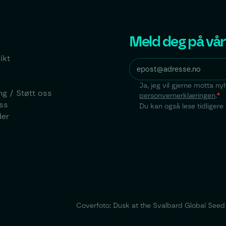
Meld deg på vår
ikt
Ja, jeg vil gjerne motta n
ng / Støtt oss
personvernerklæringen
.
*
ss
Du kan også lese tidliger
der
Coverfoto: Dusk at the Svalbard Global Seed V