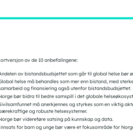
kortversjon av de 10 anbefalingene:
Andelen av bistandsbudsjettet som går til global helse bør øk
Global helse må behandles som mer enn bistand, med sterker
samarbeid og finansiering også utenfor bistandsbudsjettet.
Norge bør bidra til bedre samspill i det globale helseøkosys
Sivilsamfunnet må anerkjennes og styrkes som en viktig aktø
bærekraftige og robuste helsesystemer.
Norge bør videreføre satsing på kunnskap og data.
Innsats for barn og unge bør være et fokusområde for Norg