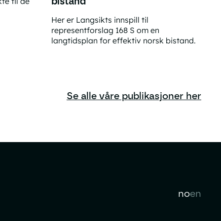
bistand
te til de
Her er Langsikts innspill til
representforslag 168 S om en
langtidsplan for effektiv norsk bistand.
Innspill til representantforslag 168 S (2025–2
Se alle våre publikasjoner her
no
en