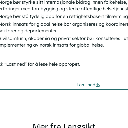
Norge bør styrke sitt internasjonale bidrag innen folkehelse
erfaringer med forebygging og sterke offentlige helsetjenest
Norge bør stå tydelig opp for en rettighetsbasert tilnærming 
Norsk innsats for global helse bør organiseres og koordiner
sektorer og departementer.
Sivilsamfunn, akademia og privat sektor bør konsulteres i u
implementering av norsk innsats for global helse.
kk "Last ned" for å lese hele oppropet.
Last ned
Mer fra Langsikt