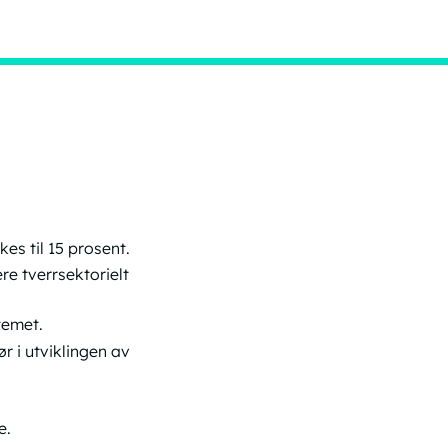
es til 15 prosent.
e tverrsektorielt
temet.
r i utviklingen av
e.