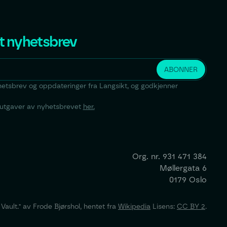
t nyhetsbrev
yhetsbrev og oppdateringer fra Langsikt, og godkjenner
e utgaver av nyhetsbrevet
her.
Org. nr.
931 471 384
Møllergata 6
0179 Oslo
ault." av Frode Bjørshol, hentet fra
Wikipedia
Lisens:
CC BY 2
.