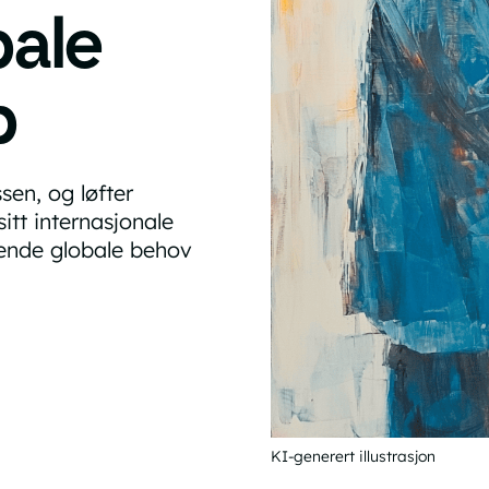
bale
p
sen, og løfter
tt internasjonale
kende globale behov
KI-generert illustrasjon