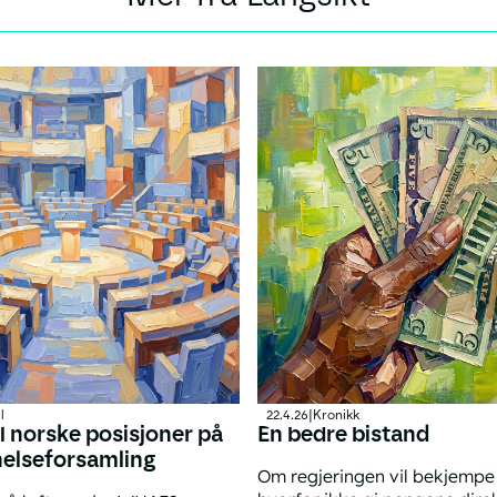
l
22.4.26
|
Kronikk
il norske posisjoner på
En bedre bistand
helseforsamling
Om regjeringen vil bekjempe