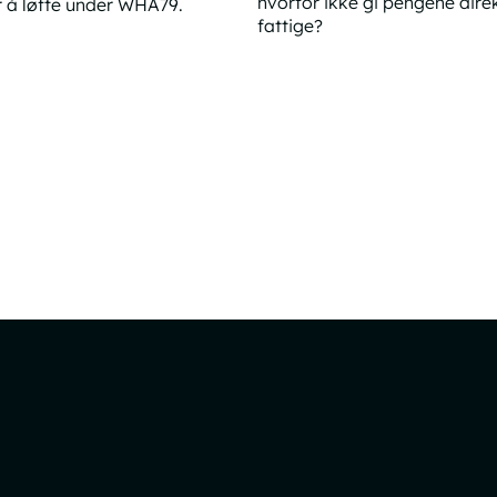
hvorfor ikke gi pengene direk
r å løfte under WHA79.
fattige?
l norske posisjoner på verdens helseforsamling
En bedre bistand
asjoner