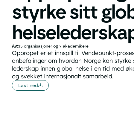
styrke sitt glo
helselederska
35 organisasjoner og 7 akademikere
Oppropet er et innspill til Vendepunkt-proses
anbefalinger om hvordan Norge kan styrke si
lederskap innen global helse i en tid med ø
og svekket internasjonalt samarbeid.
Last ned