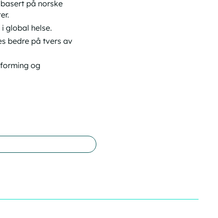
, basert på norske
er.
i global helse.
es bedre på tvers av
tforming og