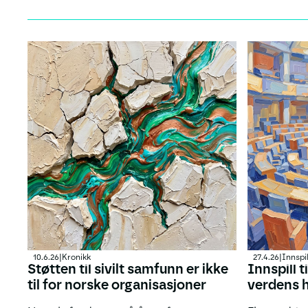
10.6.26
|
Kronikk
27.4.26
|
Innspil
Støtten til sivilt samfunn er ikke
Innspill t
til for norske organisasjoner
verdens 