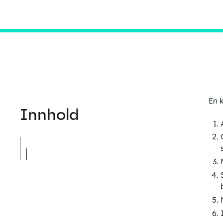
En 
Innhold