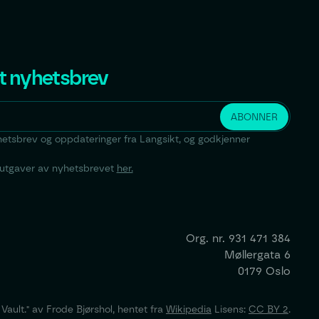
t nyhetsbrev
yhetsbrev og oppdateringer fra Langsikt, og godkjenner
e utgaver av nyhetsbrevet
her.
Org. nr.
931 471 384
Møllergata 6
0179 Oslo
ault." av Frode Bjørshol, hentet fra
Wikipedia
Lisens:
CC BY 2
.