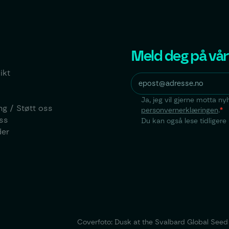
Meld deg på vår
ikt
Ja, jeg vil gjerne motta n
ng / Støtt oss
personvernerklæringen
.
*
ss
Du kan også lese tidliger
der
Coverfoto: Dusk at the Svalbard Global Seed V