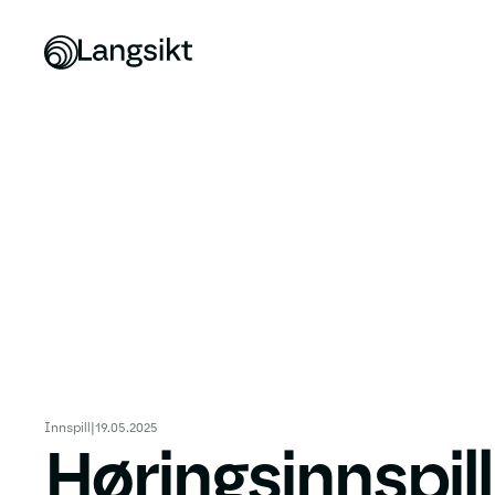
Innspill
|
19.05.2025
Høringsinnspill 