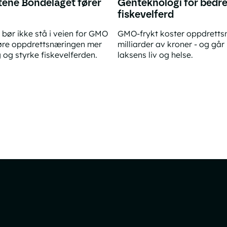
ene Bondelaget fører
Genteknologi for bedr
fiskevelferd
bør ikke stå i veien for GMO
GMO-frykt koster oppdretts
øre oppdrettsnæringen mer
milliarder av kroner - og går
 og styrke fiskevelferden.
laksens liv og helse.
e Bondelaget fører er svake
Genteknologi for bedre fiske