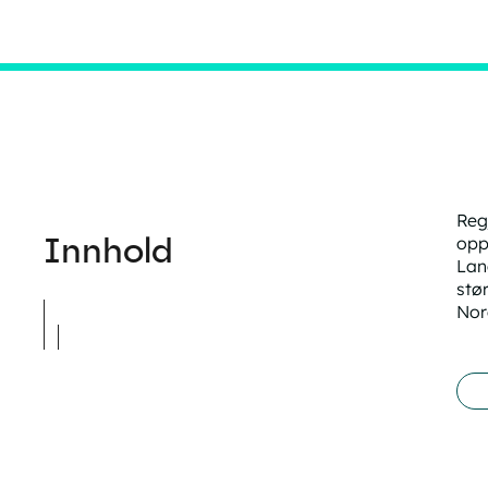
Reg
Innhold
opp
Lan
stø
Nor