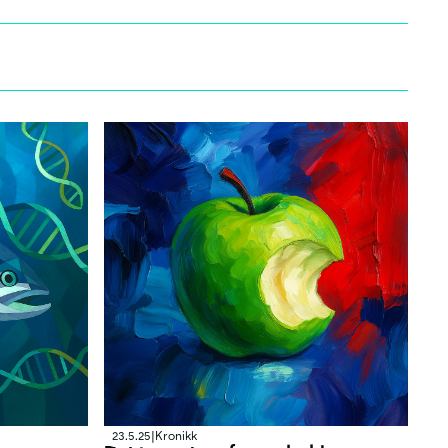
23.5.25
|
Kronikk