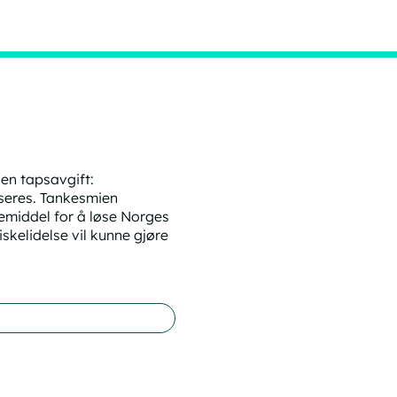
e en
tapsavgift
:
sseres. Tankesmien
rkemiddel for å løse Norges
skelidelse vil kunne gjøre