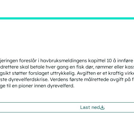
jeringen foreslår i havbruksmeldingens kapittel 10 å innfør
drettere skal betale hver gang en fisk dør, rømmer eller ka
gsikt støtter forslaget uttrykkelig. Avgiften er et kraftig vi
rste dyrevelferdskrise. Verdens første målrettede avgift på fi
ge til en pioner innen dyrevelferd.
Last ned