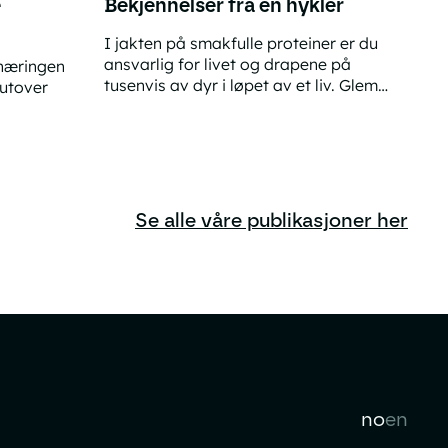
e
Bekjennelser fra en hykler
I jakten på smakfulle proteiner er du
ansvarlig for livet og drapene på
næringen
tusenvis av dyr i løpet av et liv. Glem
 utover
flyreisene dine, utroskapet, og de billige
Bekjennelser fra en hykler
produktene fra Kina. Hvis dyr i
velferd
produksjonen har krav på å bli
behandlet som de følende og tenkende
vesenene de er, er trolig dietten din det
verste du gjør.
Se alle våre publikasjoner her
no
en