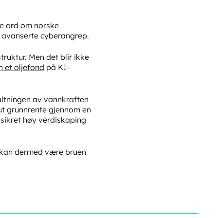
re ord om norske
ot avanserte cyberangrep.
truktur. Men det blir ikke
n et oljefond
på KI-
ltningen av vannkraften
 ut grunnrente gjennom en
 sikret høy verdiskaping
pa kan dermed være bruen