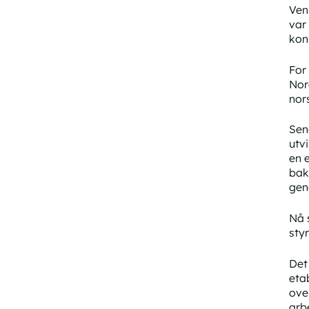
Ven
var
kon
For
Norg
nor
Sen
utv
en 
bak
gene
Nå 
styr
Det 
eta
ove
arb