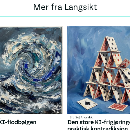
Mer fra Langsikt
k
8.5.26
|
Kronikk
KI-flodbølgen
Den store KI-frigjøring
?
praktisk kontradiksjon