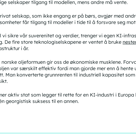
tige selskaper tilgang til modellen, mens andre må vente.
privat selskap, som ikke engang er på børs, avgjør med and
ksomheter får tilgang til modeller i tide til å forsvare seg m
 vi sikre vår suverenitet og verdier, trenger vi egen KI-infras
lig. De fire store teknologiselskapene er ventet å bruke
neste
astruktur i år.
 norske oljeformuen gir oss de økonomiske musklene. Forva
oljen var særskilt effektiv fordi man gjorde mer enn å hente
tt. Man konverterte grunnrenten til industriell kapasitet som
ikt.
mer aktiv stat som legger til rette for en KI-industri i Euro
 én georgistisk suksess til en annen.