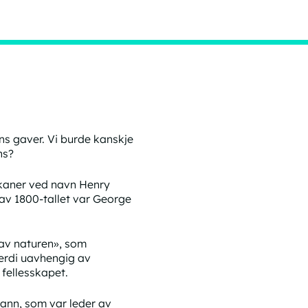
ns gaver. Vi burde kanskje
ns?
ikaner ved navn Henry
av 1800-tallet var George
.
 av naturen», som
 verdi uavhengig av
 fellesskapet.
mann, som var leder av