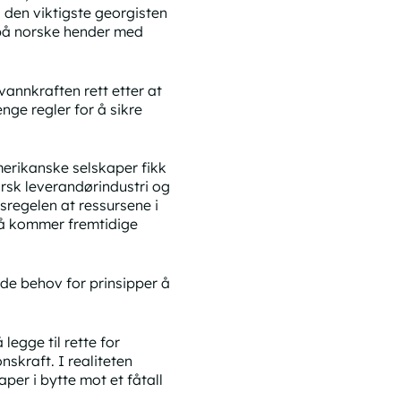
n den viktigste georgisten
 på norske hender med
 vannkraften rett etter at
enge regler for å sikre
merikanske selskaper fikk
rsk leverandørindustri og
sregelen at ressursene i
gså kommer fremtidige
nde behov for prinsipper å
legge til rette for
nskraft. I realiteten
per i bytte mot et fåtall