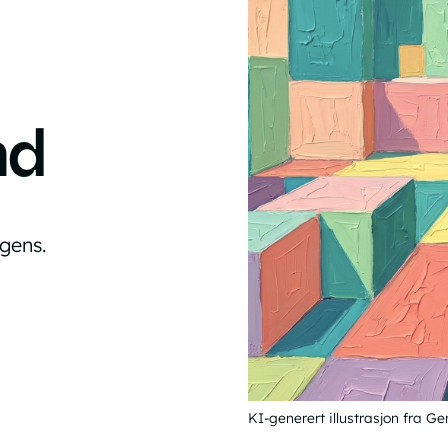
nd
igens.
KI-generert illustrasjon fra Ge