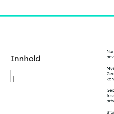
Nor
Innhold
anv
Mye
Geo
kan
Ge
foss
arb
Sto