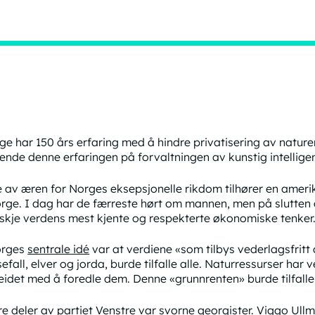
ge har 150 års erfaring med å hindre privatisering av nature
ende denne erfaringen på forvaltningen av kunstig intellige
 av æren for Norges eksepsjonelle rikdom tilhører en amer
rge. I dag har de færreste hørt om mannen, men på slutten 
skje verdens mest kjente og respekterte økonomiske tenker
orges
sentrale idé
var at verdiene «som tilbys vederlagsfritt
efall, elver og jorda, burde tilfalle alle. Naturressurser har
eidet med å foredle dem. Denne «grunnrenten» burde tilfalle
re deler av partiet Venstre var svorne georgister. Viggo Ull