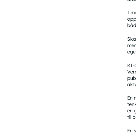
I m
opp
båd
Ska
med
ege
KI-
Ver
publ
akt
En 
ten
en 
til 
En 