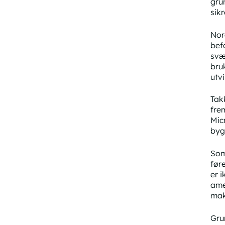
gru
sikr
Nor
bef
svæ
bru
utvi
Tak
fre
Mic
byg
Som
før
er 
ame
mak
Gru