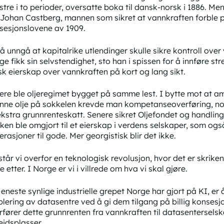
stre i to perioder, oversatte boka til dansk-norsk i 1886. Me
 Johan Castberg, mannen som sikret at vannkraften forble
sesjonslovene av 1909.
 å unngå at kapitalrike utlendinger skulle sikre kontroll over
e fikk sin selvstendighet, sto han i spissen for å innføre str
sk eierskap over vannkraften på kort og lang sikt.
ere ble oljeregimet bygget på samme lest. I bytte mot at a
inne olje på sokkelen krevde man kompetanseoverføring, no
ekstra grunnrenteskatt. Senere sikret Oljefondet og handling
ken ble omgjort til et eierskap i verdens selskaper, som o
rasjoner til gode. Mer georgistisk blir det ikke.
står vi overfor en teknologisk revolusjon, hvor det er skrike
e etter. I Norge er vi i villrede om hva vi skal gjøre.
eneste synlige industrielle grepet Norge har gjort på KI, er å 
blering av datasentre ved å gi dem tilgang på billig konsesjo
rfører dette grunnrenten fra vannkraften til datasenterselska
eidsplasser.