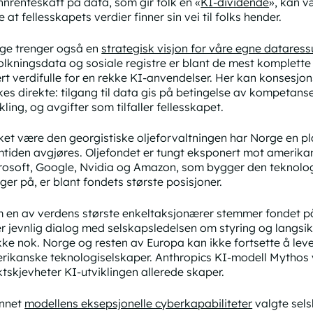
nnrenteskatt på data, som gir folk en «
KI-dividende
», kan v
e at fellesskapets verdier finner sin vei til folks hender.
ge trenger også en
strategisk visjon for våre egne dataress
olkningsdata og sosiale registre er blant de mest komplette
rt verdifulle for en rekke KI-anvendelser. Her kan konsesjo
kes direkte: tilgang til data gis på betingelse av kompetans
kling, og avgifter som tilfaller fellesskapet.
ket være den georgistiske oljeforvaltningen har Norge en p
mtiden avgjøres. Oljefondet er tungt eksponert mot amerikan
rosoft, Google, Nvidia og Amazon, som bygger den teknolog
ger på, er blant fondets største posisjoner.
 en av verdens største enkeltaksjonærer stemmer fondet p
er jevnlig dialog med selskapsledelsen om styring og langsi
ikke nok. Norge og resten av Europa kan ikke fortsette å l
rikanske teknologiselskaper. Anthropics KI-modell Mythos v
tskjevheter KI-utviklingen allerede skaper.
nnet
modellens eksepsjonelle cyberkapabiliteter
valgte sels