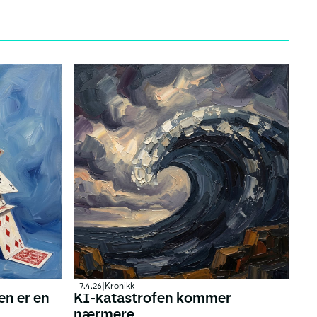
7.4.26
|
Kronikk
en er en
KI-katastrofen kommer
nærmere