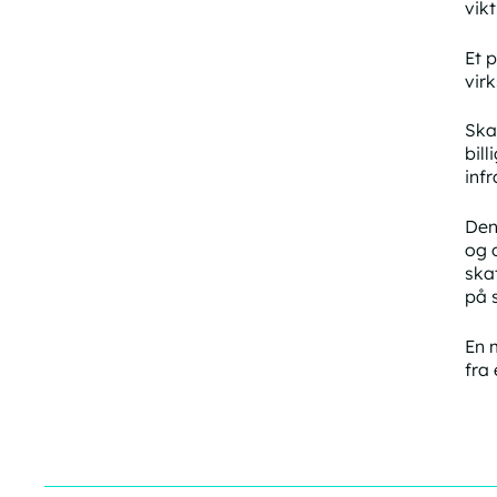
vik
Et 
vir
Skal
bil
infr
Den
og 
ska
på s
En 
fra