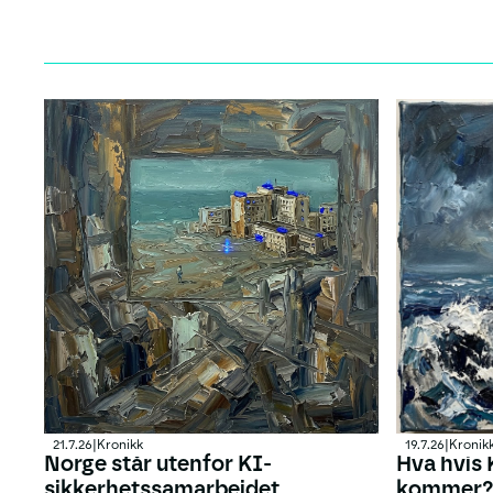
21.7.26
|
Kronikk
19.7.26
|
Kronik
Norge står utenfor KI-
Hva hvis 
sikkerhetssamarbeidet
kommer