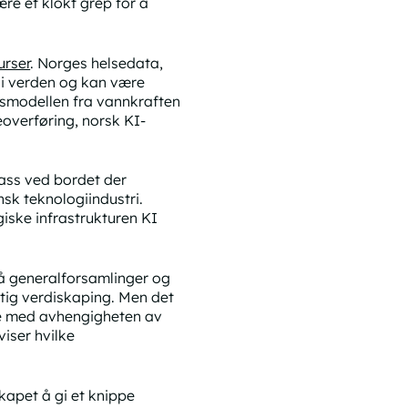
ære et klokt grep for å
urser
. Norges helsedata,
 i verden og kan være
nsmodellen fra vannkraften
eoverføring, norsk KI-
lass ved bordet der
sk teknologiindustri.
iske infrastrukturen KI
å generalforsamlinger og
ktig verdiskaping. Men det
eve med avhengigheten av
iser hvilke
kapet å gi et knippe