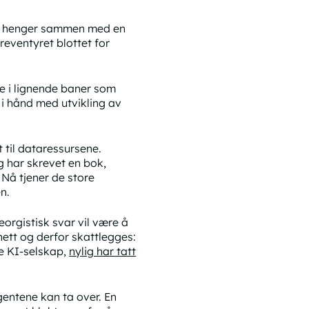
en henger sammen med en
reventyret blottet for
e i lignende baner som
i hånd med utvikling av
 til dataressursene.
g har skrevet en bok,
. Nå tjener de store
n.
orgistisk svar vil være å
nett og derfor skattlegges:
de KI-selskap,
nylig har tatt
agentene kan ta over. En