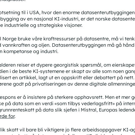
otsetning til i USA, hvor den enorme datasenterutbygging
bygging av en nasjonal KI-industri, er det norske datasente
e industrielle og strategiske visjoner.
l Norge bruke våre kraftressurser på datasentre, må vi tenk
 vannkraften og oljen. Datasenterutbyggingen må gå hånd 
n kompetanse og industri.
alderen reiser et dypere georgistisk spørsmål, om eierskapet
dien i de beste KI-systemene er skapt av alle som noen gan
isert en artikkel, lagt ut en oppskrift eller debattert på nett
ørene godt på privatiseringen av denne digitale allmenninge
respons er å insistere på sterkere opphavsrett. Men et mer ge
ke på data som en verdi «som tilbys vederlagsfritt» på inter
grunnrenteskatt på data slik sjefen i Mistral, Europas leden
orde for
.
slik skatt vil bare bli viktigere jo flere arbeidsoppgaver KI-