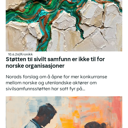
10.6.26
|
Kronikk
Støtten til sivilt samfunn er ikke til for
norske organisasjoner
Norads forslag om å åpne for mer konkurranse
mellom norske og utenlandske aktører om
sivilsamfunnsstøtten har satt fyr på
bistandsdebatten. Flere frykter for norske
Støtten til sivilt samfunn er ikke til for norske organisas
organisasjoners framtid. Men det er ikke deres
framtid denne støtten først og fremst skal sikre.