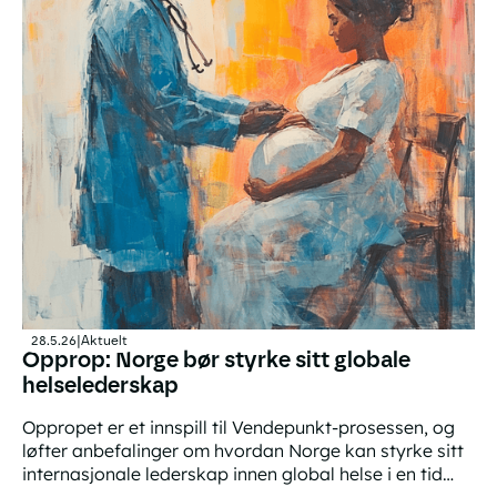
28.5.26
|
Aktuelt
Opprop: Norge bør styrke sitt globale
helselederskap
Oppropet er et innspill til Vendepunkt-prosessen, og
løfter anbefalinger om hvordan Norge kan styrke sitt
internasjonale lederskap innen global helse i en tid
med økende globale behov og svekket internasjonalt