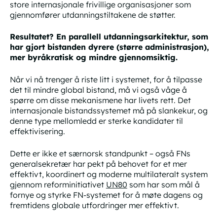
store internasjonale frivillige organisasjoner som
gjennomfører utdanningstiltakene de støtter.
Resultatet? En parallell utdanningsarkitektur, som
har gjort bistanden dyrere (større administrasjon),
mer byråkratisk og mindre gjennomsiktig.
Når vi nå trenger å riste litt i systemet, for å tilpasse
det til mindre global bistand, må vi også våge å
spørre om disse mekanismene har livets rett. Det
internasjonale bistandssystemet må på slankekur, og
denne type mellomledd er sterke kandidater til
effektivisering.
Dette er ikke et særnorsk standpunkt – også FNs
generalsekretær har pekt på behovet for et mer
effektivt, koordinert og moderne multilateralt system
gjennom reforminitiativet
UN80
som har som mål å
fornye og styrke FN-systemet for å møte dagens og
fremtidens globale utfordringer mer effektivt.