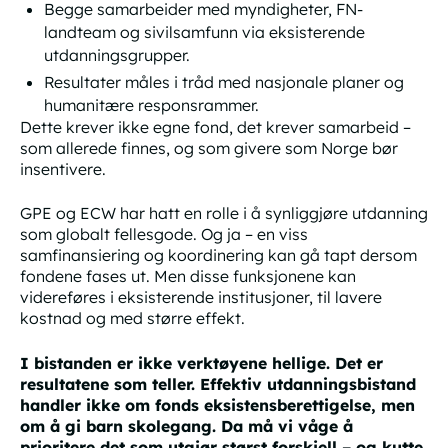
Begge samarbeider med myndigheter, FN-
landteam og sivilsamfunn via eksisterende
utdanningsgrupper.
Resultater måles i tråd med nasjonale planer og
humanitære responsrammer.
Dette krever ikke egne fond, det krever samarbeid –
som allerede finnes, og som givere som Norge bør
insentivere.
GPE og ECW har hatt en rolle i å synliggjøre utdanning
som globalt fellesgode. Og ja – en viss
samfinansiering og koordinering kan gå tapt dersom
fondene fases ut. Men disse funksjonene kan
videreføres i eksisterende institusjoner, til lavere
kostnad og med større effekt.
I bistanden er ikke verktøyene hellige. Det er
resultatene som teller. Effektiv utdanningsbistand
handler ikke om fonds eksistensberettigelse, men
om å gi barn skolegang. Da må vi våge å
prioritere det som utgjør størst forskjell – og kutte