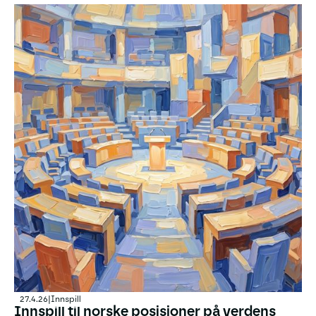
Opprop: Norge bør styrke sitt globale helselederskap
samarbeid.
27.4.26
|
Innspill
Innspill til norske posisjoner på verdens