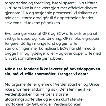
rapportering og fordeling, bør vi spørre: Hva tilfører
GPE som ikke kunne vært gjort mer effektivt direkte
gjennom IDA og nasjonale prosesser? Vi risikerer at
midlene i større grad går til å opprettholde fondet
selv enn til tiltakene på bakken.
Evalueringer viser at
GPE
og
ECW
ofte svikter på sitt
viktigste oppdrag: koordinering. GPEs lokale grupper
fungerer dårlig i mange land og gjør ofte
samordningen mer komplisert. ECW har slitt med å
bygge tillit og tydelige roller – og overlapper ofte med
Unicef, som allerede gjør jobben.
Når disse fondene ikke leverer på hovedoppgaven
sin, må vi stille spørsmålet: Trenger vi dem?
Motargumentet er gjerne at Verdensbanken og Unicef
ikke prioriterer utdanning nok. Det stemmer ikke.
Verdensbanken har verdens største
utdanningsportefølje og er den klart største
mottakeren av GPE-midler. Verdensbanken