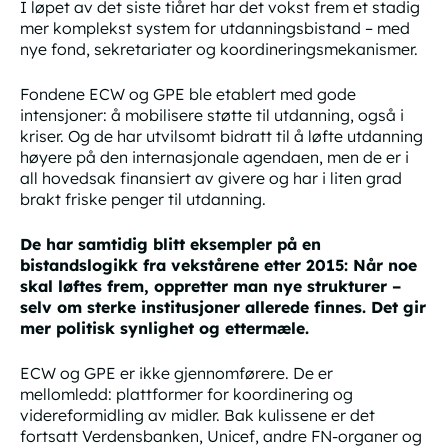
I løpet av det siste tiåret har det vokst frem et stadig
mer komplekst system for utdanningsbistand – med
nye fond, sekretariater og koordineringsmekanismer.
Fondene ECW og GPE ble etablert med gode
intensjoner: å mobilisere støtte til utdanning, også i
kriser. Og de har utvilsomt bidratt til å løfte utdanning
høyere på den internasjonale agendaen, men de er i
all hovedsak finansiert av givere og har i liten grad
brakt friske penger til utdanning.
De har samtidig blitt eksempler på en
bistandslogikk fra vekstårene etter 2015: Når noe
skal løftes frem, oppretter man nye strukturer –
selv om sterke institusjoner allerede finnes. Det gir
mer politisk synlighet og ettermæle.
ECW og GPE er ikke
gjennomførere
. De er
mellomledd:
plattformer for koordinering og
videreformidling av midler. Bak kulissene er det
fortsatt Verdensbanken, Unicef, andre FN-organer og