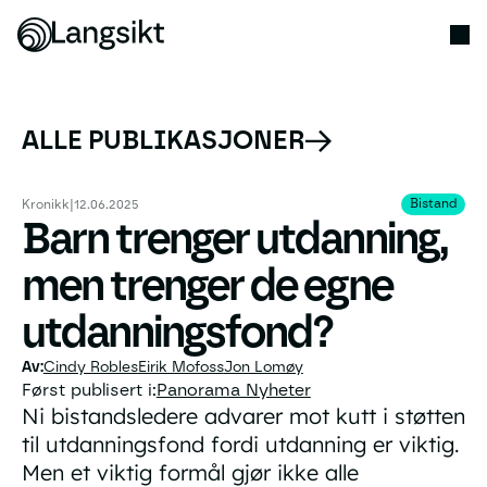
ALLE PUBLIKASJONER
Bistand
Bistand
Kronikk
|
12.06.2025
Barn trenger utdanning,
men trenger de egne
utdanningsfond?
Cindy Robles
Eirik Mofoss
Jon Lomøy
Først publisert i:
Panorama Nyheter
Ni bistandsledere advarer mot kutt i støtten
til utdanningsfond fordi utdanning er viktig.
Men et viktig formål gjør ikke alle