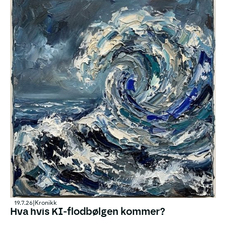
19.7.26
|
Kronikk
Hva hvis KI-flodbølgen kommer?