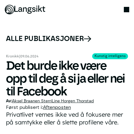
ALLE PUBLIKASJONER
Kunstig intelligens
Kunstig intelligens
Kronikk
|
09.06.2024
Det burde ikke være
opp til deg å si ja eller nei
til Facebook
Aksel Braanen Sterri
Line Horgen Thorstad
Først publisert i:
Aftenposten
Privatlivet vernes ikke ved å fokusere mer
på samtykke eller å slette profilene våre.