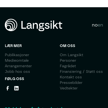
no
en
LÆR MER
OM OSS
Publikasjoner
Om Langsikt
Medieomtale
Personer
Arrangementer
Fagrådet
Jobb hos oss
Finansiering / Støtt oss
Kontakt oss
FØLG OSS
Pressebilder
Vedtekter