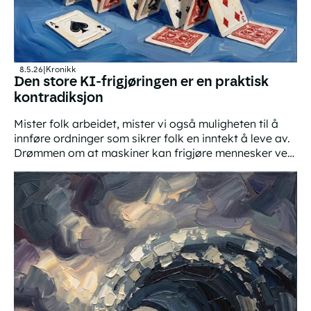
8.5.26
|
Kronikk
Den store KI-frigjøringen er en praktisk
kontradiksjon
Mister folk arbeidet, mister vi også muligheten til å
innføre ordninger som sikrer folk en inntekt å leve av.
Drømmen om at maskiner kan frigjøre mennesker ved
å ta over alt arbeid er derfor ikke mulig.
Den store KI-frigjøringen er en praktisk kontradiksjon