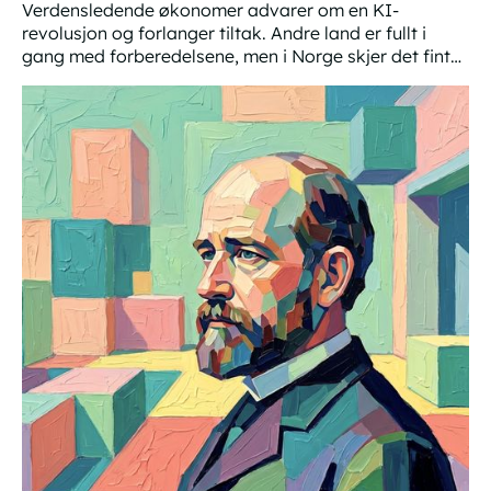
Verdensledende økonomer advarer om en KI-
revolusjon og forlanger tiltak. Andre land er fullt i
gang med forberedelsene, men i Norge skjer det fint
lite.
Hva hvis KI-flodbølgen kommer?