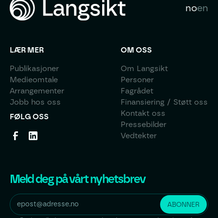
no
en
LÆR MER
OM OSS
Publikasjoner
Om Langsikt
Medieomtale
Personer
Arrangementer
Fagrådet
Jobb hos oss
Finansiering / Støtt oss
Kontakt oss
FØLG OSS
Pressebilder
Vedtekter
Meld deg på vårt nyhetsbrev