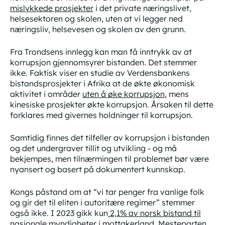
mislykkede prosjekter
i det private næringslivet,
helsesektoren og skolen, uten at vi legger ned
næringsliv, helsevesen og skolen av den grunn.
Fra Trondsens innlegg kan man få inntrykk av at
korrupsjon gjennomsyrer bistanden. Det stemmer
ikke. Faktisk viser en studie av Verdensbankens
bistandsprosjekter i Afrika at de økte økonomisk
aktivitet i områder
uten
å øke korrupsjon
, mens
kinesiske prosjekter økte korrupsjon. Årsaken til dette
forklares med givernes
holdninger
til korrupsjon.
Samtidig finnes det tilfeller av korrupsjon i bistanden
og det undergraver tillit og utvikling - og må
bekjempes, men tilnærmingen til problemet bør være
nyansert og basert på dokumentert kunnskap.
Kongs påstand om at “vi tar penger fra vanlige folk
og gir det til eliten i autoritære regimer” stemmer
også ikke. I 2023 gikk kun
2,1% av norsk bistand til
nasjonale myndigheter
i mottakerland. Mesteparten