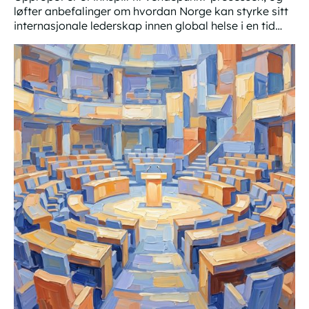
løfter anbefalinger om hvordan Norge kan styrke sitt
internasjonale lederskap innen global helse i en tid
med økende globale behov og svekket internasjonalt
Opprop: Norge bør styrke sitt globale helselederskap
samarbeid.