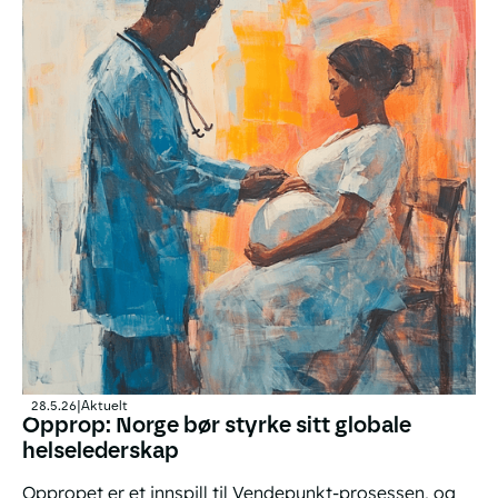
28.5.26
|
Aktuelt
Opprop: Norge bør styrke sitt globale
helselederskap
Oppropet er et innspill til Vendepunkt-prosessen, og