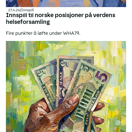
27.4.26
|
Innspill
Innspill til norske posisjoner på verdens
helseforsamling
Fire punkter å løfte under WHA79.
Innspill til norske posisjoner på verdens helseforsamling