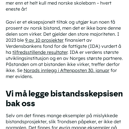
mer enn et helt kull med norske skolebarn – hvert
eneste år!
Gavi er et eksepsjonelt tiltak og utgjør kun noen få
prosent av norsk bistand, men det er ikke bare denne
delen som virker. Det gjelder den store majoriteten. I
2023 ble
9 av 10 prosjekter
finansiert av
Verdensbankens fond for de fattigste (IDA) vurdert å
ha
tilfredsstillende resultater
. IDA er verdens største
utviklingsinstitusjon og en av Norges største partnere.
Påstanden om at bistanden ikke virker, treffer derfor
ikke. Se
Norads innlegg i Aftenposten 30. januar
for
mer evidens.
Vi må legge bistandsskepsisen
bak oss
Selv om det finnes mange eksempler på mislykkede
bistandsprosjekter, slik Trondsen påpeker, er ikke det
normalen. Det finnes for øvrig mange eksempler på