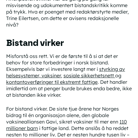
misvisende og udokumentert bistandskritikk komme
på trykk. Hva er poenget med redaktørstyrte medier,
Trine Eilertsen, om dette er avisens redaksjonelle
nivå?
Bistand virker
Misforstå oss rett. Vi er de første til å si at det er
behov for store
forbedringer
i norsk bistand.
Eksempelvis bør vi investere langt mer i
styrking av
helsesystemer, vaksiner
,
sosiale sikkerhetsnett
og
kontantoverføringer til ekstremt fattige
. Det handler
imidlertid om at penger burde brukes
enda bedre
, ikke
at bistanden ikke virker.
For bistand virker. De siste tjue årene har Norges
bidrag til én organisasjon alene, den globale
vaksinealliansen Gavi, sikret vaksiner til mer enn
110
millioner barn
i fattige land. Dette anslås å ha reddet
nesten to millioner liv. Det er nesten hundre tusen liv –