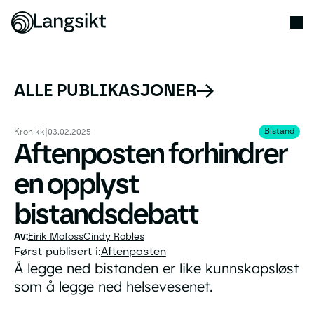
ALLE PUBLIKASJONER
Bistand
Bistand
Kronikk
|
03.02.2025
Aftenposten forhindrer
en opplyst
bistandsdebatt
Eirik Mofoss
Cindy Robles
Først publisert i:
Aftenposten
Å legge ned bistanden er like kunnskapsløst
som å legge ned helsevesenet.