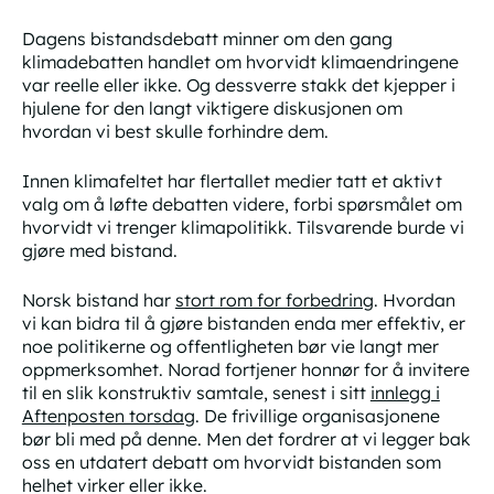
Dagens bistandsdebatt minner om den gang
klimadebatten handlet om
hvorvidt
klimaendringene
var reelle eller ikke. Og dessverre stakk det kjepper i
hjulene for den langt viktigere diskusjonen om
hvordan
vi best skulle forhindre dem.
Innen klimafeltet har flertallet medier tatt et aktivt
valg om å løfte debatten videre, forbi spørsmålet om
hvorvidt
vi trenger klimapolitikk. Tilsvarende burde vi
gjøre med bistand.
Norsk bistand
har
stort rom for forbedring
. Hvordan
vi kan bidra til å gjøre bistanden enda mer effektiv, er
noe politikerne og offentligheten bør vie langt mer
oppmerksomhet. Norad fortjener honnør for å invitere
til en slik konstruktiv samtale, senest i sitt
innlegg i
Aftenposten torsdag
. De frivillige organisasjonene
bør bli med på denne. Men det fordrer at vi legger bak
oss en utdatert debatt om hvorvidt bistanden
som
helhet
virker eller ikke.