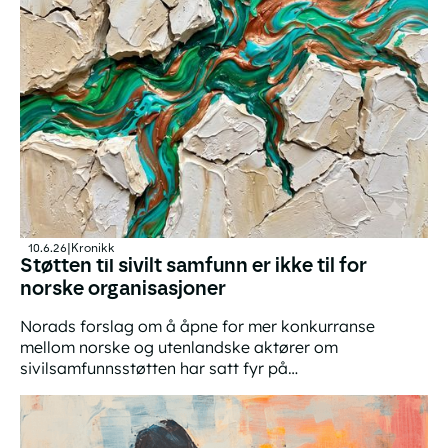
10.6.26
|
Kronikk
Støtten til sivilt samfunn er ikke til for
norske organisasjoner
Norads forslag om å åpne for mer konkurranse
mellom norske og utenlandske aktører om
sivilsamfunnsstøtten har satt fyr på
bistandsdebatten. Flere frykter for norske
Støtten til sivilt samfunn er ikke til for norske organisas
organisasjoners framtid. Men det er ikke deres
framtid denne støtten først og fremst skal sikre.