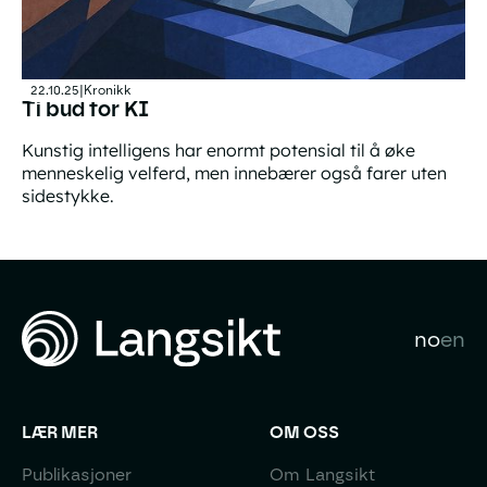
22.10.25
|
Kronikk
Ti bud for KI
Kunstig intelligens har enormt potensial til å øke
menneskelig velferd, men innebærer også farer uten
sidestykke.
Ti bud for KI
no
en
LÆR MER
OM OSS
Publikasjoner
Om Langsikt