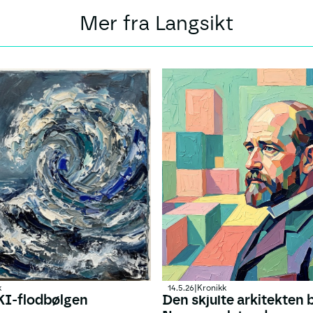
Mer fra Langsikt
k
14.5.26
|
Kronikk
KI-flodbølgen
Den skjulte arkitekten 