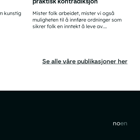
praktisk kontradiksjon
m kunstig
Mister folk arbeidet, mister vi også
muligheten til å innføre ordninger som
sikrer folk en inntekt å leve av.
Norges velstand
Drømmen om at maskiner kan frigjøre
Den store KI-frigjøringen er en praktisk kont
mennesker ved å ta over alt arbeid er
derfor ikke mulig.
Se alle våre publikasjoner her
no
en