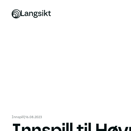
Innspill
|
16.08.2023
Innspill til Hø