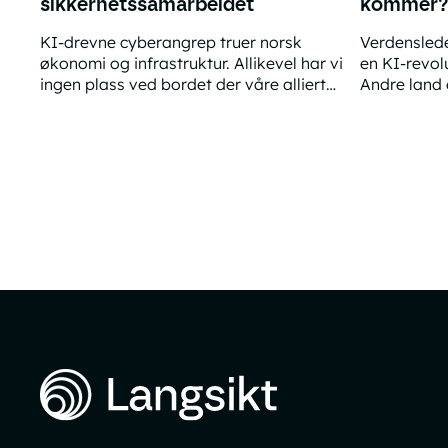
sikkerhetssamarbeidet
kommer
KI-drevne cyberangrep truer norsk
Verdensled
økonomi og infrastruktur. Allikevel har vi
en KI-revolu
ingen plass ved bordet der våre allierte
Andre land 
samarbeider om KI-sikkerhet.
forberedels
Norge står utenfor KI-sikkerhetssamarbeidet
Hva hvis K
fint lite.