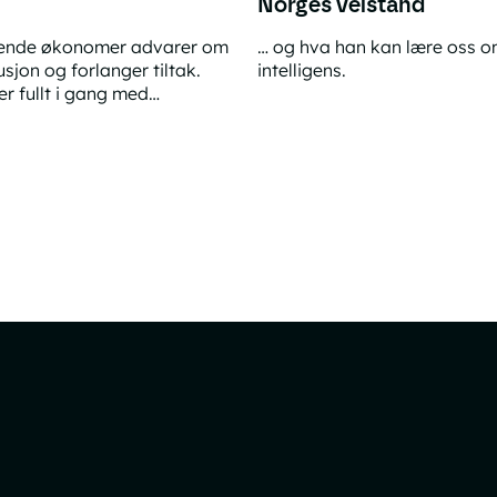
?
Norges velstand
ende økonomer advarer om
… og hva han kan lære oss o
sjon og forlanger tiltak.
intelligens.
er fullt i gang med
Den skjulte arkitekten bak 
ene, men i Norge skjer det
I-flodbølgen kommer?