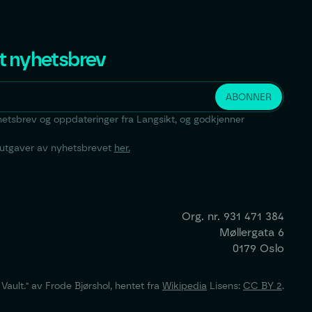
t nyhetsbrev
yhetsbrev og oppdateringer fra Langsikt, og godkjenner
e utgaver av nyhetsbrevet
her.
Org. nr.
931 471 384
Møllergata 6
0179 Oslo
ault." av Frode Bjørshol, hentet fra
Wikipedia
Lisens:
CC BY 2
.