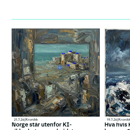
21.7.26
|
Kronikk
19.7.26
|
Kronik
Norge står utenfor KI-
Hva hvis 