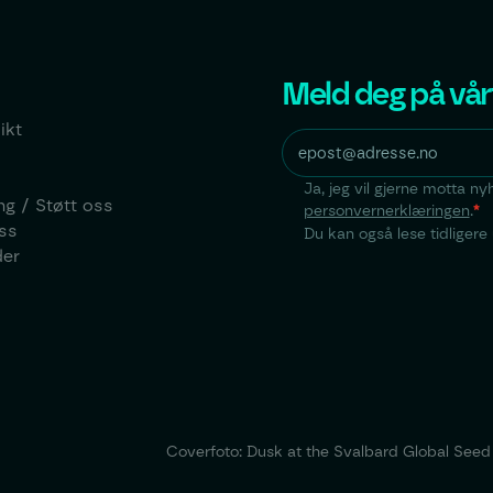
Meld deg på vår
ikt
Ja, jeg vil gjerne motta n
ng / Støtt oss
personvernerklæringen
.
*
ss
Du kan også lese tidliger
der
Coverfoto: Dusk at the Svalbard Global Seed V