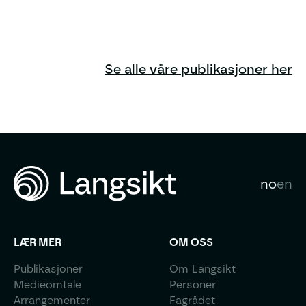
å ta over alt arbeid er derfor ikke mulig.
Den store KI-frigjøringen er en praktisk kontradiksjon
Se alle våre publikasjoner her
no
en
LÆR MER
OM OSS
Publikasjoner
Om Langsikt
Medieomtale
Personer
Arrangementer
Fagrådet