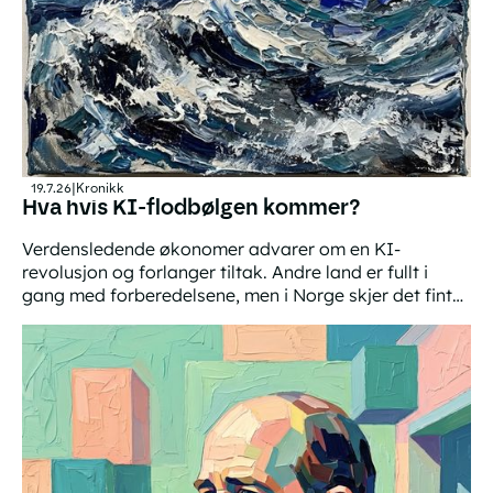
19.7.26
|
Kronikk
Hva hvis KI-flodbølgen kommer?
Verdensledende økonomer advarer om en KI-
revolusjon og forlanger tiltak. Andre land er fullt i
gang med forberedelsene, men i Norge skjer det fint
lite.
Hva hvis KI-flodbølgen kommer?