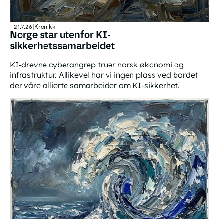
21.7.26
|
Kronikk
Norge står utenfor KI-
sikkerhetssamarbeidet
KI-drevne cyberangrep truer norsk økonomi og
infrastruktur. Allikevel har vi ingen plass ved bordet
der våre allierte samarbeider om KI-sikkerhet.
Norge står utenfor KI-sikkerhetssamarbeidet