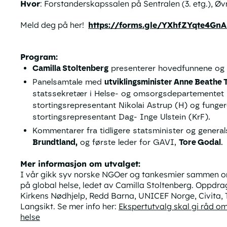
Hvor
: Forstanderskapssalen på Sentralen (3. etg.), Øvr
Meld deg på her!
https://forms.gle/YXhfZYqte4Gn
Program:
Camilla Stoltenberg
presenterer hovedfunnene og a
Panelsamtale med
utviklingsminister Anne Beathe 
statssekretær i Helse- og omsorgsdepartementet
stortingsrepresentant Nikolai Astrup (H) og funger
stortingsrepresentant Dag- Inge Ulstein (KrF).
Kommentarer fra tidligere statsminister og gener
Brundtland,
og første leder for GAVI,
Tore Godal
.
Mer informasjon om utvalget:
I vår gikk syv norske NGOer og tankesmier sammen om
på global helse, ledet av Camilla Stoltenberg. Oppdra
Kirkens Nødhjelp, Redd Barna, UNICEF Norge, Civita
Langsikt. Se mer info her:
Ekspertutvalg skal gi råd om
helse