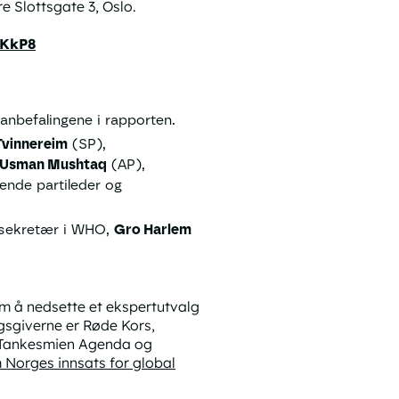
e Slottsgate 3, Oslo.
AKkP8
nbefalingene i rapporten.
Tvinnereim
(SP),
Usman Mushtaq
(AP),
ende partileder og
alsekretær i WHO,
Gro Harlem
 å nedsette et ekspertutvalg
gsgiverne er Røde Kors,
, Tankesmien Agenda og
 Norges innsats for global