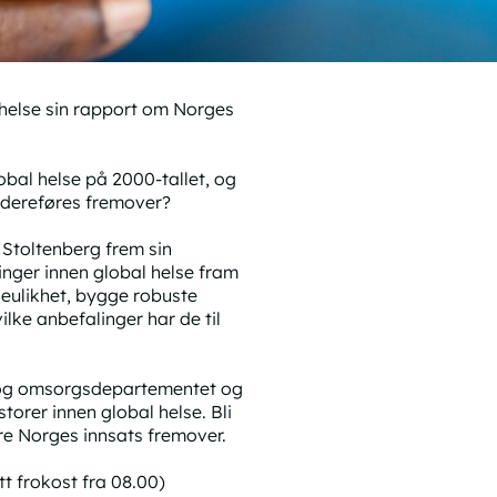
 helse sin rapport om Norges
obal helse på 2000-tallet, og
 videreføres fremover?
 Stoltenberg frem sin
inger innen global helse fram
seulikhet, bygge robuste
lke anbefalinger har de til
- og omsorgsdepartementet og
torer innen global helse. Bli
re Norges innsats fremover.
tt frokost fra 08.00)