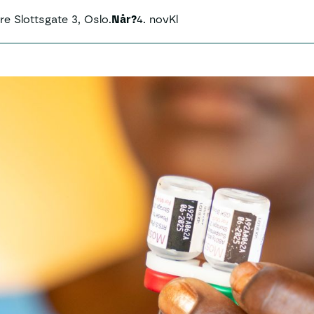
re Slottsgate 3, Oslo.
Når?
4. nov
Kl